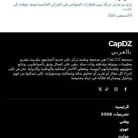
ع ي تم تعديل حركة سير قطارات الضواحي في الجزائر العاصمة بصفة مؤقتة، إثر
حادث...
8 أغسطس 2026
CapDZ
بالعربي
صحيفة Cap DZ هي صحيفة وطنية تركز على خدمة المجتمع، ملتزمة بتقديم
معلومات موثوقة ومُدققة وذات صلة. نبقى على اتصال وثيق بالمواطنين، ونتابع
شؤونهم واهتماماتهم اليومية، ونغطي الأخبار المحلية والوطنية والدولية. نحرص على
إجراء كل مقال أو تقرير أو تحقيق بدقة وشفافية ومسؤولية، لكي تتمكنوا من فهم
وتحليل ومشاركة فعّالة في حياة مجتمعنا.
الرئيسية
تشريعيات 2026
وطني
جهوي
حوادث