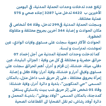
ارتفع عدد تدخلات وحدات الحماية المدنية، في اليومين
الأخيرين ب 4422 تدخل منها 3287 إجلاء صحي و 575
عملية مختلفة.
وسجلت الحماية المدنية في299 تدخل، وفاة 04 أشخاص في
مكان الحوادث و إصابة 344 آخرين بجروح مختلفة و متفاوتة
الخطورة.
الحوادث الأكثر دموية سجلت على مستوى ولايات الوادي، عين
تموشنت، تمنراست و تبسة.
كما تدخلت وحدات الحماية المدنية من أجل إخماد 07
حرائق حضرية و مختلفة في كل من ولاية : الجزائر، البليدة، عين
دفلى، ميلة، خنشلة، إن قزام و أدرار، أهم الحرائق سجلت على
مستوى ولايتي أدرار و خنشلة، ولاية أدرار: وفاة طفل و إصابة
إمرأة بحروق مختلفة ، على إثر حريق شب داخل منزل، بالمكان
المسمى “حي المنكوبين”، بلدية و دائرة أدرار، ولاية خنشلة:
وفاة 01 شخص على إثر حريق شب ببيت بلاستيكي يستغل
كمدجنة، بالمكان المسمى “أولاد بوعلي”، بلديــــة المحمل و
دائرة أولاد رشاش، تم نقل الضحايا الى القطاعات الصحية