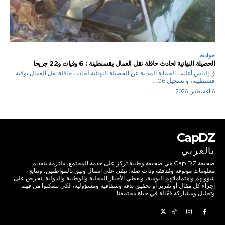
حوادث
الحصيلة النهائية لحادث حافلة نقل العمال بقسنطينة : 6 وفيات و22 جريحا
ق.إلياس أعلنت الحماية المدنية عن الحصيلة النهائية لحادث حافلة نقل العمال بولاية
قسنطينة، و تسجيل 06...
6 أغسطس 2026
CapDZ
بالعربي
صحيفة Cap DZ هي صحيفة وطنية تركز على خدمة المجتمع، ملتزمة بتقديم
معلومات موثوقة ومُدققة وذات صلة. نبقى على اتصال وثيق بالمواطنين، ونتابع
شؤونهم واهتماماتهم اليومية، ونغطي الأخبار المحلية والوطنية والدولية. نحرص على
إجراء كل مقال أو تقرير أو تحقيق بدقة وشفافية ومسؤولية، لكي تتمكنوا من فهم
وتحليل ومشاركة فعّالة في حياة مجتمعنا.