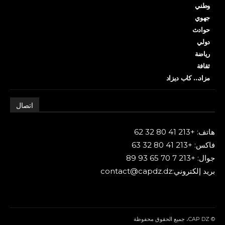
وطني
جهوي
حوادث
دولي
رياضة
ثقافة
مزاد… كاب ديزاد
اتصال
هاتف: +213 41 80 32 62
فاكس: +213 41 80 32 63
جوال: +213 7 70 65 93 89
بريد إلكتروني:contact@capdz.dz
© CAP DZ، جميع الحقوق محفوظة