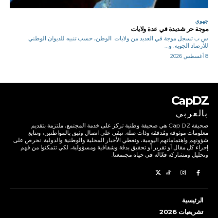
جهوي
موجة حر شديدة في عدة ولايات
س ب تسجل موجة في العديد من ولايات الوطن، حسب تنبيه للديوان الوطني
للأرصاد الجوية. و...
8 أغسطس 2026
CapDZ
بالعربي
صحيفة Cap DZ هي صحيفة وطنية تركز على خدمة المجتمع، ملتزمة بتقديم
معلومات موثوقة ومُدققة وذات صلة. نبقى على اتصال وثيق بالمواطنين، ونتابع
شؤونهم واهتماماتهم اليومية، ونغطي الأخبار المحلية والوطنية والدولية. نحرص على
إجراء كل مقال أو تقرير أو تحقيق بدقة وشفافية ومسؤولية، لكي تتمكنوا من فهم
وتحليل ومشاركة فعّالة في حياة مجتمعنا.
الرئيسية
تشريعيات 2026