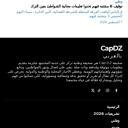
وطني
توقيف 6 مشتبه فيهم تحدوا تعليمات مجانية الشواطئ بعين الترك
ق.إلياس أوقفت الفرقة المتنقلة للشرطة القضائية، لأمن الدائرة ، مساء اليوم
الخميس 6 مشتبه فيهم...
7 أغسطس 2026
CapDZ
بالعربي
صحيفة Cap DZ هي صحيفة وطنية تركز على خدمة المجتمع، ملتزمة بتقديم
معلومات موثوقة ومُدققة وذات صلة. نبقى على اتصال وثيق بالمواطنين، ونتابع
شؤونهم واهتماماتهم اليومية، ونغطي الأخبار المحلية والوطنية والدولية. نحرص على
إجراء كل مقال أو تقرير أو تحقيق بدقة وشفافية ومسؤولية، لكي تتمكنوا من فهم
وتحليل ومشاركة فعّالة في حياة مجتمعنا.
الرئيسية
تشريعيات 2026
وطني
جهوي