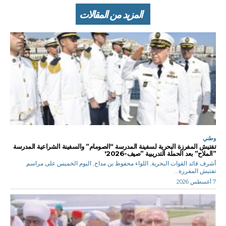
المزيد من المقالات
وطني
تفتيش المفرزة البحرية لسفينة المدرسة “الصومام” والسفينة الشراعية المدرسة
”الملاح” بعد الحملة التدريبية ”صيف-2026′
أشرف قائد القوات البحرية, اللواء محفوظ بن مداح, اليوم الخميس على مراسم
تفتيش المفرزة...
7 أغسطس 2026