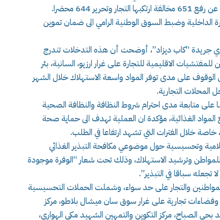
جارة الداخلية وضبط السوق الوطنية الرامي الى ضمان تموين
ري جريدة “كاب ديزاد”، أوضحت أن هذه التدخلات تندرج
للمفتشيات الاقليمية للتجارة على غرار ارزيو، السانية، بئر
ى الوقوف على مدى توفر المواد واسعة الاستهلاك خلال الشهر
 المحلات التجارية.
ا على متابعة مدى احترام شروط النظافة والنظافة الصحية
 المواد الغذائية، مؤكدة ان العملية تهدف الى حماية صحة
 خاصة خلال الفترات التي تشهد ارتفاعا في الطلب.
لامية وتحسيسية حول موضوعي مكافحة التبذير الغذائي
ة للمواطن وترشيد الاستهلاك، وذلك تحت شعار “الوفرة موجودة
جعله سباقا في التبذير”.
المواطنين والتجار على حد سواء، وشملت الحملات التحسيسية
 وفضاءات تجارية على غرار سوق سان ميشال بلاطو، مركز
بحي الصباح، مركز التكوين والتمهين الشهيد مكي الهواري،