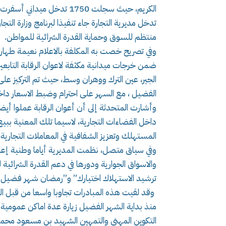
الكريم، حيث سجلت 1750 تدخل ميداني أسفرت عن رفع 651 مخالفة ارتكبها التجار وتحرير 644 محضرا.
تدخل مديرية التجارة جاء تنفيذا لبرنامج وزارة الت
منتظم للسوق وحماية القدرة الشرائية للمواطن.
وفي تصريح خصت به المكلفة بالاعلام نعيمة طها
ضمن خرجات ميدانية مكثفة لاعوان الرقابة التابعين 
الجير، عين الترك ووهران وسط، حيث تم التركيز عل
الفضيل ، مع السهر على احترام وضبط الاسعار داخل
وأشارت المتحدثة إلى أن أعوان الرقابة عملوا أيض
داخل الفضاءات التجارية، لاسيما تلك المعنية ببيع
المستهلك وتعزيز الشفافية في المعاملات التجارية،
وفي سياق متصل، نظمت المديرية أياما وطنية إع
والاسواق الجوارية ودورها في دعم القدرة الشرائي
ترشيد الاستهلاك اختيارك” و”رمضان شهر فضيل لا ت
وقد لقيت هذه المبادرات تجاوبا واسعا من قبل 
منذ بداية الشهر الفضيل زيارة عدة اماكن عمومية
التكوين المهني والتمهين الشهيد بن مسعود محمد 