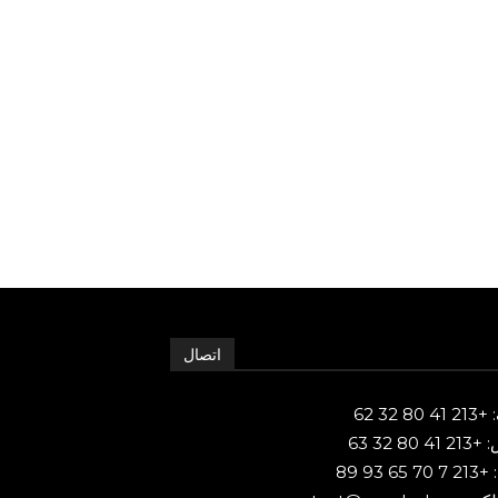
اتصال
80 32 62
 80 32 63
65 93 89