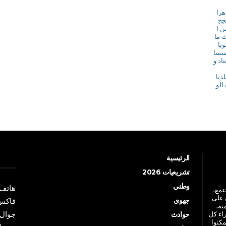
هرا
جح
ن ا
ت ما
يا
ؤسسا
اد و
ديا
الو
الرئيسية
تشريعيات 2026
وطني
هاتف: +213 41 
جتمع،
 على
جهوي
فاكس: +213 41
ية،
جوال: +213 7 70 
راء كل
حوادث
مكنوا