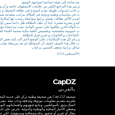
ينة بحاجة إلى تعبئة جماعية لمواجهة الوضع.
و يثير هذا التراجع الكثير من علامات الاستفهام، خاصة و أن و
ن كانت لسنوات طويلة تقدم كنموذج في نظافة المحيط، و ن
ت في مناسبات وطنية ودولية في افتكاك مراتب متقدمة ضم
لمدن الأكثر نظافة، بفضل برامج متواصلة رصدت لها إمكانيا
لية و بشرية معتبرة. كما أن ملف النظافة ظل دائما ضمن أولو
ت الولاة الذين تعاقبوا على تسيير الولاية، حيث تم إنشاء م
ت عمومية متخصصة، وتخصيص أغلفة مالية ضخمة لاقتناء العت
الشاحنات و الحاويات و تعزيز فرق النظافة.
و رغم كل هذه الإمكانيات، فإن الوضع الذي آلت إليه بعض البل
ت خلال هذا الصيف كشف أن المشكلة لم تعد مرتبطة بغياب 
سائل، و إنما بضعف التسيير، و غياب
8 أغسطس 2026
CapDZ
بالعربي
صحيفة Cap DZ هي صحيفة وطنية تركز على خدمة الم
ملتزمة بتقديم معلومات موثوقة ومُدققة وذات صلة. نبقى
اتصال وثيق بالمواطنين، ونتابع شؤونهم واهتماماتهم اليوم
ونغطي الأخبار المحلية والوطنية والدولية. نحرص على إج
مقال أو تقرير أو تحقيق بدقة وشفافية ومسؤولية، لكي تت