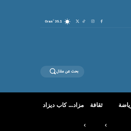
C
Oran
35.1
بحث عن مقال
ياضة
ثقافة
مزاد… كاب ديزاد