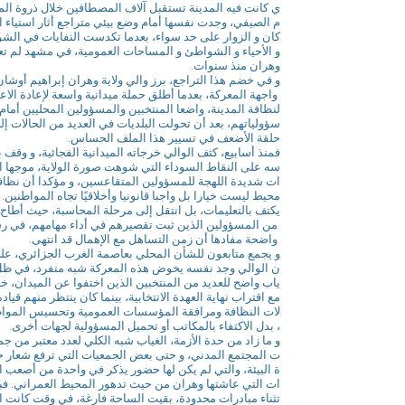
ي كانت فيه المدينة تستقبل آلاف المصطافين خلال ذروة ا
م الصيفي، وجدت نفسها أمام وضع بيئي متراجع أثار استياء 
كان و الزوار على حد سواء، بعدما تكدست النفايات في الش
و الأحياء و الشواطئ و المساحات العمومية، في مشهد لم ت
وهران منذ سنوات.
و في خضم هذا التراجع، برز والي ولاية وهران إبراهيم أوشا
واجهة المعركة، بعدما أطلق حملة ميدانية واسعة لإعادة الاعت
لنظافة المدينة، واضعا المنتخبين والمسؤولين المحليين أمام
سؤولياتهم، بعد أن تحولت البلديات في العديد من الحالات إل
حلقة الأضعف في تسيير هذا الملف الحساس.
فمنذ أسابيع، كثف الوالي خرجاته الميدانية الفجائية، و وقف 
سه على النقاط السوداء التي شوهت صورة الولاية، موجها ان
ات شديدة اللهجة للمسؤولين المتقاعسين، و مؤكدا أن نظاف
محيط ليست خيارا بل واجبا قانونيا وأخلاقيًا تجاه المواطنين. 
يكتف بالتعليمات، بل انتقل إلى مرحلة المحاسبة، حيث أطاح 
من المسؤولين الذين ثبت تقصيرهم في أداء مهامهم، في رس
واضحة مفادها أن زمن التساهل مع الإهمال قد انتهى.
و يجمع متابعون للشأن المحلي بعاصمة الغرب الجزائري، على
ن الوالي وجد نفسه يخوض هذه المعركة شبه منفرد، في ظل
ياب واضح للعديد من المنتخبين الذين اختفوا عن الميدان، 
مع اقتراب نهاية العهدة الانتخابية، بينما كان ينتظر منهم قياد
لات النظافة ومرافقة المؤسسات العمومية وتحسيس الموا
، بدل الاكتفاء بالمكاتب أو تحميل المسؤولية لجهات أخرى.
و ما زاد من حدة الأزمة، الغياب شبه الكلي لعدد معتبر من جم
ت المجتمع المدني، و حتى بعض الجمعيات التي ترفع شعار 
ة البيئة، والتي لم يكن لها حضور يذكر في واحدة من أصعب ا
ات التي عاشتها وهران من حيث تدهور المحيط العمراني. ف
تثناء مبادرات محدودة، بقيت الساحة فارغة، في وقت كانت ا