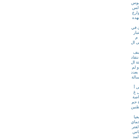
لموس
الس
وارع
عهده
ن في
بار
 م
ى ال
بنف
تقاد
ة ال
و لم
بعدد
الة
 أ
 غ
خاصة
ة حم
طنين
عيا
حماي
لفتر
باس
لمد