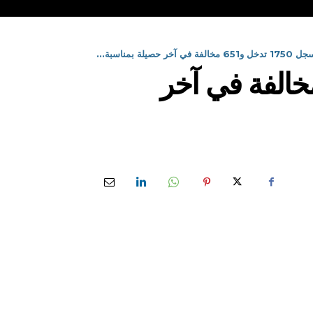
ة بمناسبة...
 التجارة بوهران تسجل 1750 تدخل و651 مخالفة في آخر