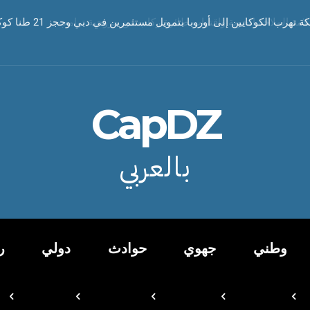
 سلامة الملاحة الجوية واقتراب طائرة ركاب من مروحية ترامب
 تهرب الكوكايين إلى أوروبا بتمويل مستثمرين في دبي وحجز 21 طنا كوكايين
CapDZ
بالعربي
وطني
جهوي
حوادث
دولي
ر