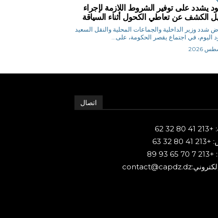
د يشدد على توفير الشروط اللازمة لإجراء
يل الكشف عن تعاطي الكحول أثناء السياقة
م.رياض شدد وزير الداخلية والجماعات المحلية والنقل السعيد
 اليوم، في اجتماع يقصر الحكومة، على...
اتصال
80 32 62
 80 32 63
65 93 89
ني:contact@capdz.dz