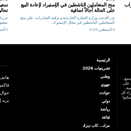
اب
منح المتعاملين الناشطين في الإستيراد لإعادة البيع
سعيو
على الحالة آجالاً اضافية
تحال
م.ر أقدمت وزارة التجارة الخارجية و ترقية الصادرات، على منح
المتعاملين الناشطين في مجال الإستيراد...
سعيود
6 أغسطس 2026
5 أغسطس 2026
الرئيسية
تشريعيات 2026
وطني
هاتف: +213 41 
جتمع،
 على
جهوي
فاكس: +213 41
ية،
جوال: +213 7 70 
راء كل
حوادث
مكنوا
بريد إلكترو
دولي
رياضة
ثقافة
مزاد… كاب ديزاد