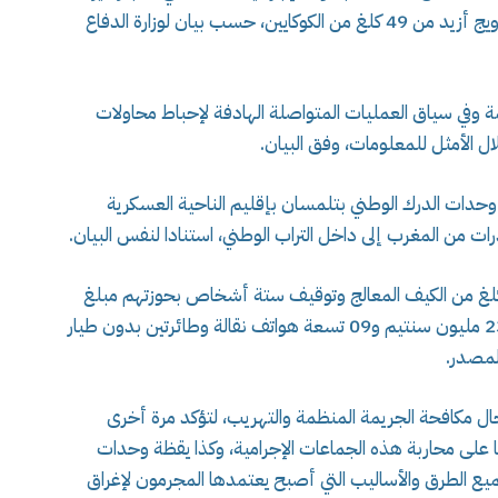
المشروع بالمخدرات الصلبة ، و أحبطت محاولة ترويج أزيد من 49 كلغ من الكوكايين، حسب بيان لوزارة الدفاع
مة وفي سياق العمليات المتواصلة الهادفة لإحباط محاولات
ال الأمثل للمعلومات، وفق البيان.
دات الدرك الوطني بتلمسان بإقليم الناحية العسكرية
ات من المغرب إلى داخل التراب الوطني، استنادا لنفس البيان.
ليات أسفرت عن حجز ما يقارب قنطار و 20 كلغ من الكيف المعالج وتوقيف ستة أشخاص بحوزتهم مبلغ
مالي من عائدات هذا النشاط الإجرامي يزيد عن 236 مليون سنتيم و09 تسعة هواتف نقالة وطائرتين بدون طيار
لمصدر.
مجال مكافحة الجريمة المنظمة والتهريب، لتؤكد مرة أخرى
مها على محاربة هذه الجماعات الإجرامية، وكذا يقظة وحدات
يع الطرق والأساليب التي أصبح يعتمدها المجرمون لإغراق