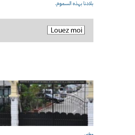
بلادنا بهذه السموم.
وطني