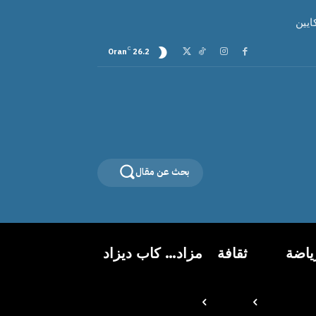
C
Oran
26.2
بحث عن مقال
ياضة
ثقافة
مزاد… كاب ديزاد