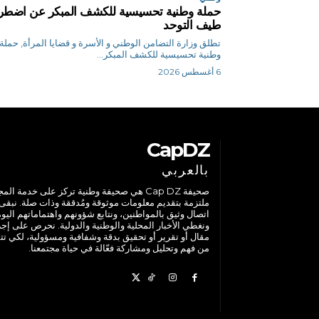
حملة وطنية تحسيسية للكشف المبكر عن اضطر
طيف التوحد
تطلق وزارة التضامن الوطني و الأسرة و قضايا المرأة, حملة
وطنية تحسيسية للكشف المبكر...
6 أغسطس 2026
CapDZ
بالعربي
صحيفة Cap DZ هي صحيفة وطنية تركز على خدمة الم
ملتزمة بتقديم معلومات موثوقة ومُدققة وذات صلة. نبقى
اتصال وثيق بالمواطنين، ونتابع شؤونهم واهتماماتهم اليوم
ونغطي الأخبار المحلية والوطنية والدولية. نحرص على إج
مقال أو تقرير أو تحقيق بدقة وشفافية ومسؤولية، لكي تت
من فهم وتحليل ومشاركة فعّالة في حياة مجتمعنا.