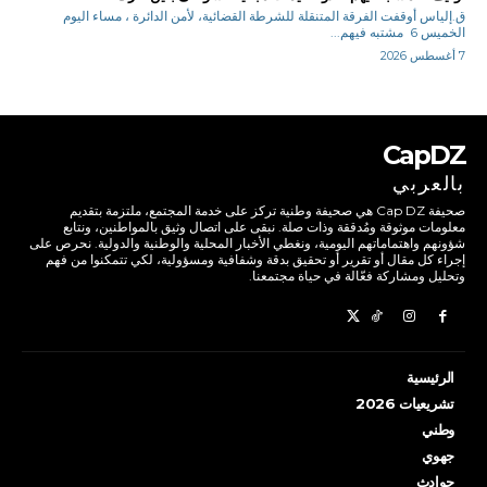
ق.إلياس أوقفت الفرقة المتنقلة للشرطة القضائية، لأمن الدائرة ، مساء اليوم
الخميس 6 مشتبه فيهم...
7 أغسطس 2026
CapDZ
بالعربي
صحيفة Cap DZ هي صحيفة وطنية تركز على خدمة المجتمع، ملتزمة بتقديم
معلومات موثوقة ومُدققة وذات صلة. نبقى على اتصال وثيق بالمواطنين، ونتابع
شؤونهم واهتماماتهم اليومية، ونغطي الأخبار المحلية والوطنية والدولية. نحرص على
إجراء كل مقال أو تقرير أو تحقيق بدقة وشفافية ومسؤولية، لكي تتمكنوا من فهم
وتحليل ومشاركة فعّالة في حياة مجتمعنا.
الرئيسية
تشريعيات 2026
وطني
جهوي
حوادث