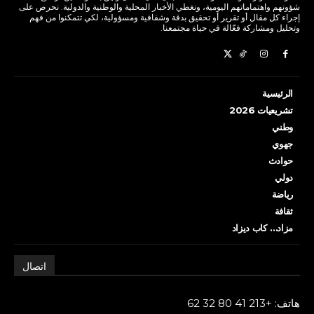
شؤونهم واهتماماتهم اليومية، ونغطي الأخبار المحلية والوطنية والدولية. نحرص على
إجراء كل مقال أو تقرير أو تحقيق بدقة وشفافية ومسؤولية، لكي تتمكنوا من فهم
وتحليل ومشاركة فعّالة في حياة مجتمعنا.
الرئيسية
تشريعيات 2026
وطني
جهوي
حوادث
دولي
رياضة
ثقافة
مزاد… كاب ديزاد
اتصال
هاتف: +213 41 80 32 62