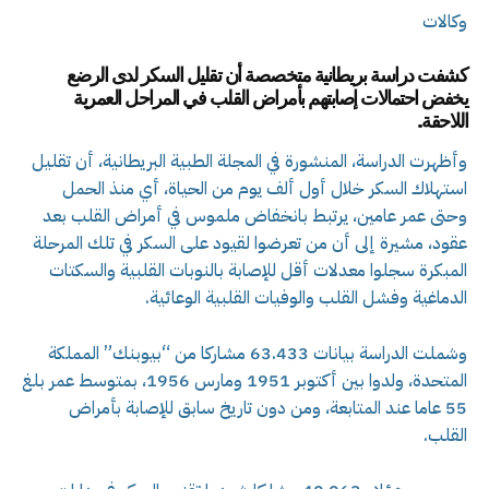
وكالات
كشفت دراسة بريطانية متخصصة أن تقليل السكر لدى الرضع
يخفض احتمالات إصابتهم بأمراض القلب في المراحل العمرية
اللاحقة.
وأظهرت الدراسة، المنشورة في المجلة الطبية البريطانية، أن تقليل
استهلاك السكر خلال أول ألف يوم من الحياة، أي منذ الحمل
وحتى عمر عامين، يرتبط بانخفاض ملموس في أمراض القلب بعد
عقود، مشيرة إلى أن من تعرضوا لقيود على السكر في تلك المرحلة
المبكرة سجلوا معدلات أقل للإصابة بالنوبات القلبية والسكتات
الدماغية وفشل القلب والوفيات القلبية الوعائية.
وشملت الدراسة بيانات 63.433 مشاركا من “بيوبنك” المملكة
المتحدة، ولدوا بين أكتوبر 1951 ومارس 1956، بمتوسط عمر بلغ
55 عاما عند المتابعة، ومن دون تاريخ سابق للإصابة بأمراض
القلب.