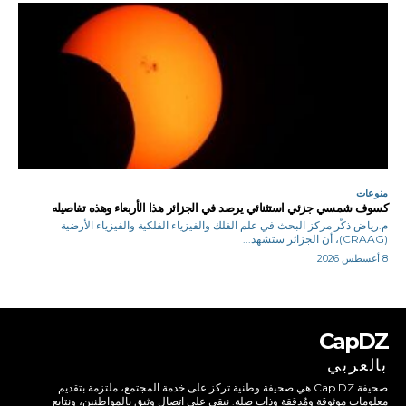
منوعات
كسوف شمسي جزئي استثنائي يرصد في الجزائر هذا الأربعاء وهذه تفاصيله
م.رياض ذكّر مركز البحث في علم الفلك والفيزياء الفلكية والفيزياء الأرضية
(CRAAG)، أن الجزائر ستشهد...
8 أغسطس 2026
CapDZ
بالعربي
صحيفة Cap DZ هي صحيفة وطنية تركز على خدمة المجتمع، ملتزمة بتقديم
معلومات موثوقة ومُدققة وذات صلة. نبقى على اتصال وثيق بالمواطنين، ونتابع