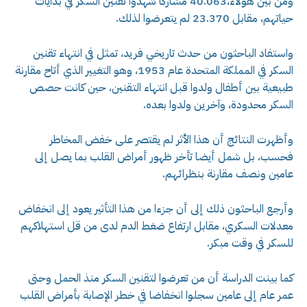
ومن بين هؤلاء،40.063 مشاركا شهدوا تقنين السكر في بدايات
حياتهم، مقابل 23.370 لم يتعرضوا لذلك.
واستفاد الباحثون من حدث تاريخي فريد، تمثل في انتهاء تقنين
السكر في المملكة المتحدة عام 1953، وهو التغيير الذي أتاح مقارنة
طبيعية بين أطفال ولدوا قبل انتهاء التقنين، حين كانت حصص
السكر محدودة، وآخرين ولدوا بعده.
وأظهرت النتائج أن هذا الأثر لم يقتصر على خفض المخاطر
فحسب، بل شمل أيضا تأخر ظهور أمراض القلب بما يصل إلى
عامين ونصف مقارنة بنظرائهم.
وأرجع الباحثون ذلك إلى أن جزءا من هذا التأثير يعود إلى انخفاض
معدلات السكري، مقابل ارتفاع ضغط الدم لدى من قل استهلاكهم
للسكر في وقت مبكر.
كما بينت الدراسة أن من تعرضوا لتقنين السكر منذ الحمل وحتى
عمر عام إلى عامين سجلوا انخفاضا في خطر الإصابة بأمراض القلب