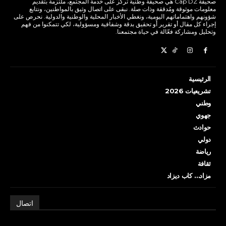
صحيفة Cap DZ هي صحيفة وطنية تركز على خدمة المجتمع، ملتزمة بتقديم
معلومات موثوقة ومُدققة وذات صلة. نبقى على اتصال وثيق بالمواطنين، ونتابع
شؤونهم واهتماماتهم اليومية، ونغطي الأخبار المحلية والوطنية والدولية. نحرص على
إجراء كل مقال أو تقرير أو تحقيق بدقة وشفافية ومسؤولية، لكي تتمكنوا من فهم
وتحليل ومشاركة فعّالة في حياة مجتمعنا.
الرئيسية
تشريعيات 2026
وطني
جهوي
حوادث
دولي
رياضة
ثقافة
مزاد… كاب ديزاد
اتصال