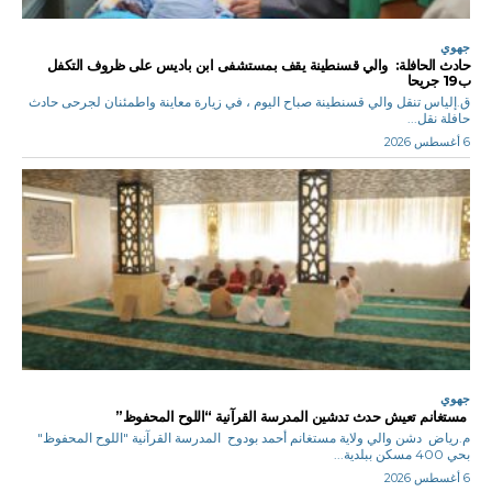
جهوي
حادث الحافلة: والي قسنطينة يقف بمستشفى ابن باديس على ظروف التكفل
ب19 جريحا
ق.إلياس تنقل والي قسنطينة صباح اليوم ، في زيارة معاينة واطمئنان لجرحى حادث
حافلة نقل...
6 أغسطس 2026
جهوي
مستغانم تعيش حدث تدشين المدرسة القرآنية “اللوح المحفوظ”
م.رياض دشن والي ولاية مستغانم أحمد بودوح المدرسة القرآنية "اللوح المحفوظ"
بحي 400 مسكن ببلدية...
6 أغسطس 2026