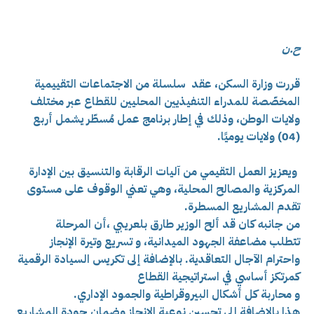
ح.ن
قررت وزارة السكن، عقد سلسلة من الاجتماعات التقييمية
المخصّصة للمدراء التنفيذيين المحليين للقطاع عبر مختلف
ولايات الوطن، وذلك في إطار برنامج عمل مُسطّر يشمل أربع
(04) ولايات يوميًا.
ويعزيز العمل التقيمي من آليات الرقابة والتنسيق بين الإدارة
المركزية والمصالح المحلية، وهي تعني ال
وقوف على مستوى
تقدم المشاريع المسطرة.
من جانبه كان قد ألح الوزير طارق بلعريبي ،أن المرحلة
تتطلب
مضاعفة الجهود الميدانية، و
تسريع وتيرة الإنجاز
واحترام الآجال التعاقدية. بالإضافة إلى
تكريس السيادة الرقمية
كمرتكز أساسي في استراتيجية القطاع
و محاربة كل أشكال البيروقراطية والجمود الإداري.
هذا بالإضافة إلى تحسين نوعية الإنجاز وضمان جودة المشاريع