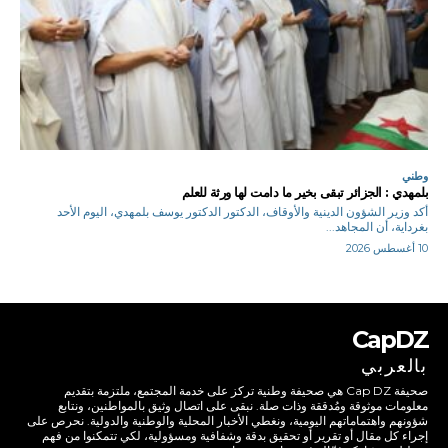
وطني
بلمهدي : الجزائر تبقى بخير ما دامت لها ورثة للعلم
أكد وزير الشؤون الدينية والأوقاف، الدكتور الدكتور يوسف بلمهدي، اليوم الأحد
بغرداية، أن المجاهد...
10 أغسطس 2026
CapDZ
بالعربي
صحيفة Cap DZ هي صحيفة وطنية تركز على خدمة المجتمع، ملتزمة بتقديم
معلومات موثوقة ومُدققة وذات صلة. نبقى على اتصال وثيق بالمواطنين، ونتابع
شؤونهم واهتماماتهم اليومية، ونغطي الأخبار المحلية والوطنية والدولية. نحرص على
إجراء كل مقال أو تقرير أو تحقيق بدقة وشفافية ومسؤولية، لكي تتمكنوا من فهم