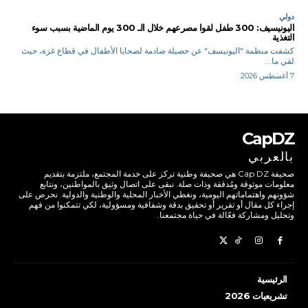
دولي
اليونيسيف: 300 طفل لقوا مصرعهم خلال الـ 300 يوم الماضية بسبب سوء
التغذية
كشفت منظمة "اليونيسف" عن حصيلة صادمة لضحايا الأطفال في قطاع غزة، حيث
لقي ما...
7 أغسطس 2026
CapDZ
بالعربي
صحيفة Cap DZ هي صحيفة وطنية تركز على خدمة المجتمع، ملتزمة بتقديم
معلومات موثوقة ومُدققة وذات صلة. نبقى على اتصال وثيق بالمواطنين، ونتابع
شؤونهم واهتماماتهم اليومية، ونغطي الأخبار المحلية والوطنية والدولية. نحرص على
إجراء كل مقال أو تقرير أو تحقيق بدقة وشفافية ومسؤولية، لكي تتمكنوا من فهم
وتحليل ومشاركة فعّالة في حياة مجتمعنا.
الرئيسية
تشريعيات 2026