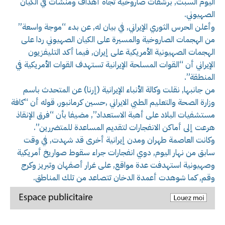
اليوم السبت, برشقات صاروخية تجاه أهداف ومنشآت في الكيان
الصهيوني.
وأعلن الحرس الثوري الإيراني, في بيان له, عن بدء “موجة واسعة”
من الهجمات الصاروخية والمسيرة على الكيان الصهيوني ردا على
الهجمات الصهيونية الأمريكية على إيران, فيما أكد التليفزيون
الإيراني أن “القوات المسلحة الإيرانية تستهدف القوات الأمريكية في
المنطقة”.
من جانبها, نقلت وكالة الأنباء الإيرانية (إرنا) عن المتحدث باسم
وزارة الصحة والتعليم الطبي الايراني ,حسين كرمانبور, قوله أن “كافة
مستشفيات البلاد على أهبة الاستعداد”, مضيفا بأن “فرق الإنقاذ
هرعت إلى أماكن الانفجارات لتقديم المساعدة للمتضررين”.
وكانت العاصمة طهران ومدن إيرانية أخرى قد شهدت, في وقت
سابق من نهار اليوم, دوي انفجارات جراء سقوط صواريخ أمريكية
وصهيونية استهدفت عدة مواقع, على غرار أصفهان وتبريز وكرج
وقم, كما شوهدت أعمدة الدخان تتصاعد من تلك المناطق.