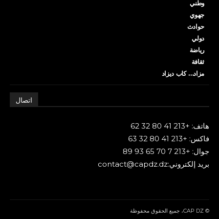
وطني
جهوي
حوادث
دولي
رياضة
ثقافة
مزاد… كاب ديزاد
اتصال
هاتف: +213 41 80 32 62
فاكس: +213 41 80 32 63
جوال: +213 7 70 65 93 89
بريد إلكتروني:contact@capdz.dz
© CAP DZ، جميع الحقوق محفوظة