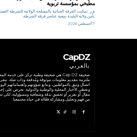
مطبخي بمؤسسة تربوية
م.ر تمكنت الفرقة الجنائية بالمصلحة الولائية للشرطة القضا
بأمن ولاية البليدة بمعية عناصر فرقة الشرطة...
7 أغسطس 2026
CapDZ
بالعربي
صحيفة Cap DZ هي صحيفة وطنية تركز على خدمة الم
ملتزمة بتقديم معلومات موثوقة ومُدققة وذات صلة. نبقى
اتصال وثيق بالمواطنين، ونتابع شؤونهم واهتماماتهم اليوم
ونغطي الأخبار المحلية والوطنية والدولية. نحرص على إج
مقال أو تقرير أو تحقيق بدقة وشفافية ومسؤولية، لكي تت
من فهم وتحليل ومشاركة فعّالة في حياة مجتمعنا.