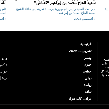
سعيد الحاج محمد بن إبراهيم “كعباش”
الله
ئية
م.ر بعث السيد رئيس الجمهورية برسالة تعزية إلى عائلة الشيخ
قام و
سعيد الحاج محمد بن إبراهيم...
الخمي
7 أغسطس 2026
7 أغسطس 2026
الرئيسية
تشريعيات 2026
وطني
هاتف: +213 41 
جتمع،
 على
جهوي
فاكس: +213 41
ية،
جوال: +213 7 70 
راء كل
حوادث
مكنوا
بريد إلكترو
دولي
رياضة
ثقافة
مزاد… كاب ديزاد