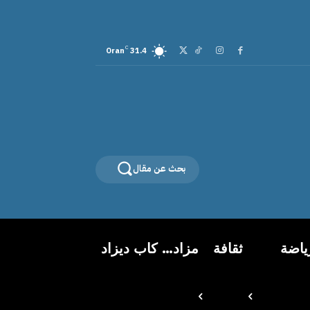
C
Oran
31.4
بحث عن مقال
ياضة
ثقافة
مزاد… كاب ديزاد