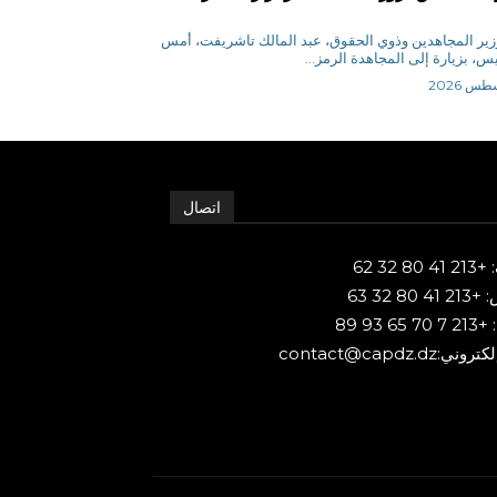
زير المجاهدين وذوي الحقوق، عبد المالك تاشريفت، أمس
س، بزيارة إلى المجاهدة الرمز...
اتصال
80 32 62
 80 32 63
65 93 89
ني:contact@capdz.dz