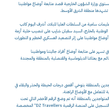
ستوى وزارة الشؤون الخارجية قصد متابعة أوضاع مواطنينا
ي تشهدها منطقة الشرق الأوسط.
تعليمات سامية من السلطات العليا للبلاد، أشرف اليوم كاتب
ية الوطنية بالخارج، السيد سفيان شايب على تنصيب خلية أزمة
وضاع مواطنينا على إثر التصعيد العسكري الخطير و التطورات
ي تسهر على متابعة أوضاع أفراد جاليتنا ومواطنينا
دائم مع بعثاتنا الدبلوماسية والقنصلية بالمنطقة والمجندة
متواجدين بالمنطقة بتوخي أقصى درجات الحيطة والحذر والبقاء في
 للتعامل مع الأوضاع الراهنة.
 المتواجدين بالمنطقة أنه تم وضع الرقم الأخضر التالي تحت
تصرفهم : 213.21.50.45.00 00، وتدعوهم إلى التسجيل على المنصة الرقمية DZ Travellers” المخصصة