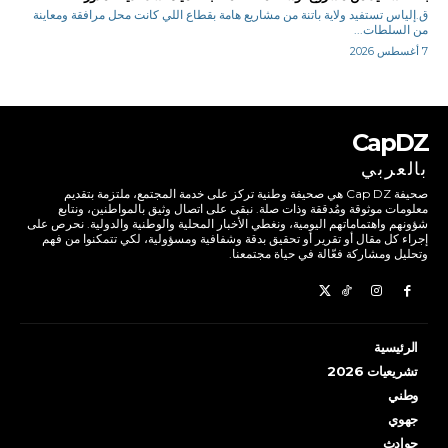
ق.إلياس تستفيد ولاية باتنة من مشاريع هامة بقطاع اللي كانت محل مرافقة ومعاينة
من السلطات...
7 أغسطس 2026
CapDZ
بالعربي
صحيفة Cap DZ هي صحيفة وطنية تركز على خدمة المجتمع، ملتزمة بتقديم
معلومات موثوقة ومُدققة وذات صلة. نبقى على اتصال وثيق بالمواطنين، ونتابع
شؤونهم واهتماماتهم اليومية، ونغطي الأخبار المحلية والوطنية والدولية. نحرص على
إجراء كل مقال أو تقرير أو تحقيق بدقة وشفافية ومسؤولية، لكي تتمكنوا من فهم
وتحليل ومشاركة فعّالة في حياة مجتمعنا.
الرئيسية
تشريعيات 2026
وطني
جهوي
حوادث