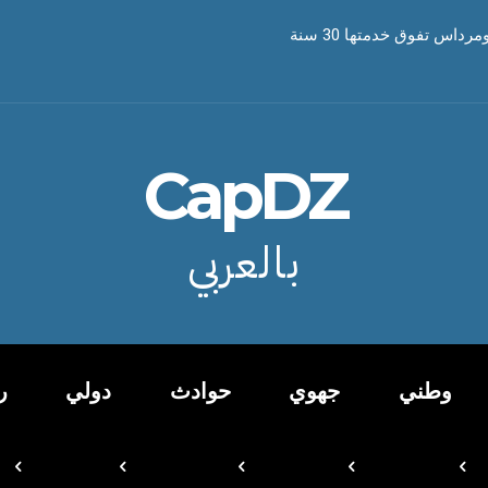
CapDZ
بالعربي
وطني
جهوي
حوادث
دولي
ر