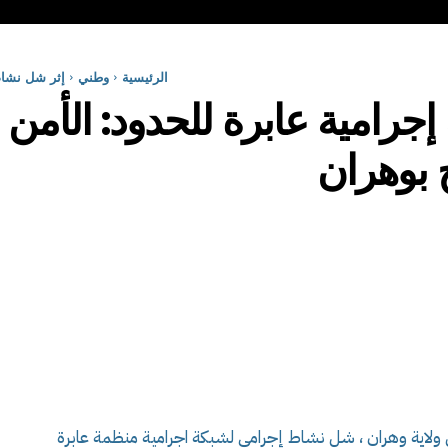
الرئيسية
وطني
إثر شل نشاط 
ج بوهران
طة للأمن الحضري 17 التابع لأمن ولاية وهران ، شل نشاط إجرامي لشبكة اجرامية منظمة عابرة