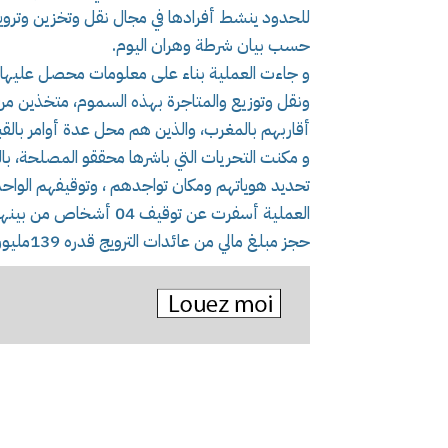
حسب بيان شرطة وهران اليوم.
و جاءت العملية بناء على معلومات محصل عليها مي
أقاربهم بالمغرب، والذين هم محل عدة أوامر بالقب
و مكنت التحريات التي باشرها محققو المصلحة، بال
تحديد هوياتهم ومكان تواجدهم ، وتوقيفهم الواحد ت
العملية أسفرت عن توقيف 04 أشخاص من بينهم إمرأة، ضبط07كلغ و100غرام من الكيف المعالج، مع
حجز مبلغ مالي من عائدات الترويج قدره 139مليون سنتيم،وآخر قدره 30يورو، استنادا لنفس المصدر.