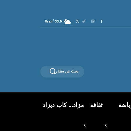
C
Oran
33.5
بحث عن مقال
ياضة
ثقافة
مزاد… كاب ديزاد