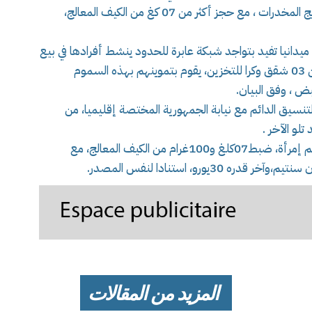
للحدود ينشط أفرادها في مجال نقل وتخزين وترويج المخدرات ، مع حجز أكثر من 07 كغ من الكيف المعالج،
دانيا تفيد بتواجد شبكة عابرة للحدود ينشط أفرادها في بيع
ونقل وتوزيع والمتاجرة بهذه السموم، متخذين من 03 شقق وكرا للتخزين، يقوم بتموينهم بهذه السموم
ض ، وفق البيان.
تنسيق الدائم مع نيابة الجمهورية المختصة إقليميا، من
لو الآخر .
المزيد من المقالات