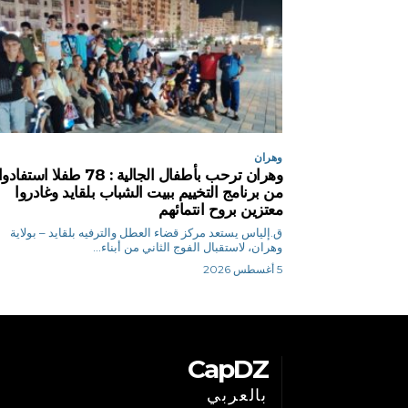
وهران
وهران ترحب بأطفال الجالية : 78 طفلا استفادو
من برنامج التخييم ببيت الشباب بلقايد وغادروا
معتزين بروح انتمائهم
ق.إلياس يستعد مركز قضاء العطل والترفيه بلقايد – بولاية
وهران، لاستقبال الفوج الثاني من أبناء...
5 أغسطس 2026
CapDZ
بالعربي