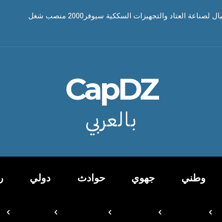
صناعة العتاد والتجهيزات السككية سيوفر2000 منصب شغل
CapDZ
بالعربي
وطني
جهوي
حوادث
دولي
ر