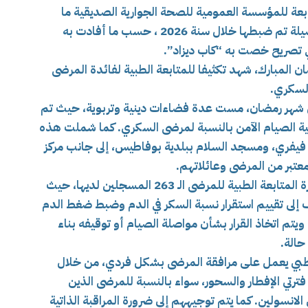
بعة للمؤسسة العمومية للصحة الجوارية الصديقية ما
مجموعه 263 مريض سكري وذلك في أول حصيلة تم ضبطها خلال سنة 2026 ، حسب ما أفادت به
في تصريح خصت به “كاب ديزاد”.
 المبارك، شهد تكثيفا للمتابعة الطبية لفائدة المرضى
السكري.
شهر رمضان، مست عدة فضاءات دينية وتربوية، حيث تم
ية الصيام الآمن بالنسبة لمرضى السكري. كما شملت هذه
لأنشطة العيادة متعددة الخدمات الياسمين 2 فيفري، ومسجد السلام ببلدية بوفاطيس، إلى جانب مركز
عتبر من المرضى وعائلاتهم.
مع دخول شهر رمضان، كثفت العيادة من وتيرة المتابعة الطبية للمرضى الـ 263 المسجلين لديها، حيث
 إلى تقييم استقرار نسبة السكر في الدم وضبط ضغط الدم
م اتخاذ القرار بشأن مواصلة الصيام أو توقيفه بناء
الة.
طبي يعمل على مرافقة المرضى بشكل فردي، من خلال
فترتي الإفطار والسحور، سواء بالنسبة للمرضى الذين
لانسولين. كما يتم توجيههم إلى ضرورة المراقبة الذاتية