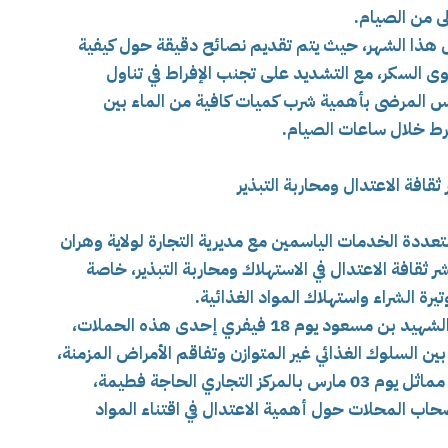
لى من الصيام.
لال هذا الشهر، حيث يتم تقديم نصائح دقيقة حول كيفية
ى السكر، مع التشديد على تجنب الإفراط في تناول
س المرضى بأهمية شرب كميات كافية من الماء بين
فرط خلال ساعات الصيام.
قافة الاعتدال ومحاربة التبذير
تعددة الخدمات الياسمين مع مديرية التجارة لولاية وهران
قافة الاعتدال في الاستهلاك ومحاربة التبذير، خاصة
رة الشراء واستهلاك المواد الغذائية.
وقد احتضن مركز التكوين المهني حي الصباح الشهيد بن مسعود يوم 18 فيفري إحدى هذه الحملات،
 السلوك الغذائي غير المتوازن وتفاقم الأمراض المزمنة،
وعلى رأسها داء السكري. كما تم تنظيم نشاط مماثل يوم 03 مارس بالمركز التجاري الحاجة فطيمة،
ب المحلات حول أهمية الاعتدال في اقتناء المواد