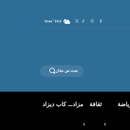
C
Oran
30.3
بحث عن مقال
ياضة
ثقافة
مزاد… كاب ديزاد