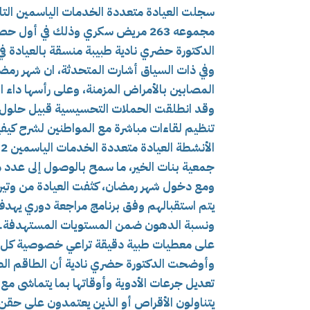
سجلت العيادة متعددة الخدمات الياسمين التا
الدكتورة حضري نادية طبيبة منسقة بالعيادة 
وفي ذات السياق أشارت المتحدثة، ان شهر رمضان
المصابين بالأمراض المزمنة، وعلى رأسها داء 
وقد انطلقت الحملات التحسيسية قبيل حلول 
تنظيم لقاءات مباشرة مع المواطنين لشرح كيف
ا
جمعية بنات الخير، ما سمح بالوصول إلى عدد م
و
يتم استقبالهم وفق برنامج مراجعة دوري يهدف
ونسبة الدهون ضمن المستويات المستهدفة. ويت
على معطيات طبية دقيقة تراعي خصوصية كل ح
وأوضحت الدكتورة حضري نادية أن الطاقم ال
تعديل جرعات الأدوية وأوقاتها بما يتماشى مع 
يتناولون الأقراص أو الذين يعتمدون على حقن ا