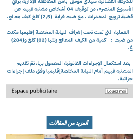
للشرطة القضائية سيدي موسى بأمن المقاطعة الإدارية براقي
الأسبوع المنصرم، من توقيف 04 أشخاص مشتبه فيهم عن
قضية ترويج المخدرات ، مع ضبط قرابة (2,5) كلغ كيف معالج.
العملية التي تمت تحت إشراف النيابة المختصة إقليميا مكنت
من ضبط :- كمية من الكيف المعالج زنتها (02) كلغ و(284)
غ.
بعد استكمال الإجراءات القانونية المعمول بها، تمّ تقديم
المشتبه فيهم أمام النيابة المختصةإقليميا وفق ملف إجراءات
جزائية.
المزيد من المقالات