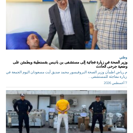
وطني
وزير الصحة في زيارة فجائية إلى مستشفى بن باديس بقسنطينة ويطمئن على
وضعية جرحى الحادث
م.رياض اطمأن وزير الصحة البروفيسور محمد صديق آيت مسعودان اليوم الجمعة في
زيارة مفاجئة للمستشفى...
7 أغسطس 2026