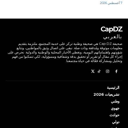
7 أغسطس 2026
CapDZ
بالعربي
صحيفة Cap DZ هي صحيفة وطنية تركز على خدمة المجتمع، ملتزمة بتقديم
معلومات موثوقة ومُدققة وذات صلة. نبقى على اتصال وثيق بالمواطنين، ونتابع
شؤونهم واهتماماتهم اليومية، ونغطي الأخبار المحلية والوطنية والدولية. نحرص على
إجراء كل مقال أو تقرير أو تحقيق بدقة وشفافية ومسؤولية، لكي تتمكنوا من فهم
وتحليل ومشاركة فعّالة في حياة مجتمعنا.
الرئيسية
تشريعيات 2026
وطني
جهوي
حوادث
دولي