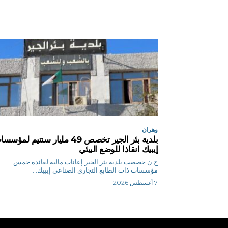
وهران
بلدية بئر الجير تخصص 49 مليار سنتيم لمؤس
إيبيك انقاذا للوضع البيئي
ح.ن خصصت بلدية بئر الجير إعانات مالية لفائدة خمس
مؤسسات ذات الطابع التجاري الصناعي إيبيك...
7 أغسطس 2026