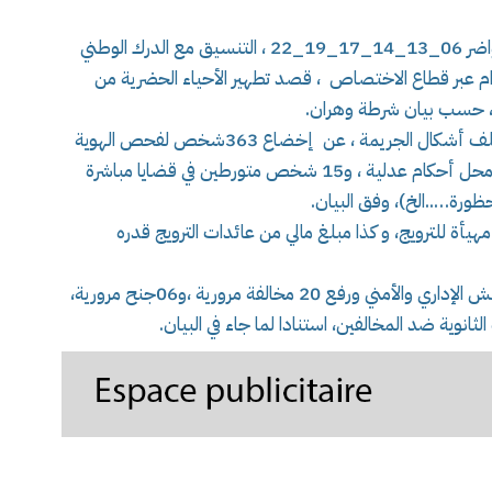
قامت مصالح أمن ولاية وهران ممثلة في أمن الحواضر 06_13_14_17_19_22 ، التنسيق مع الدرك الوطني
ام عبر قطاع الاختصاص ، قصد تطهير الأحياء الحضرية من
 حسب بيان شرطة وهران.
و أسفرت العملية التي جاءت في إطار محاربة مختلف أشكال الجريمة ، عن إخضاع 363شخص لفحص الهوية
ودراسة حالة معمقة ،اين تم تحويل ،07 أشخاص محل أحكام عدلية ، و15 شخص متورطين في قضايا مباشرة
ورة…..الخ)، وفق البيان.
17 غرام من المخدرات، و35 قرص مهيأة للترويج، و كذا مبلغ مالي من عائدات الترويج قدره
و تم خلال هذه العملية إخضاع 221 مركبة للتفتيش الإداري والأمني ورفع 20 مخالفة مرورية ،و06جنح مرورية،