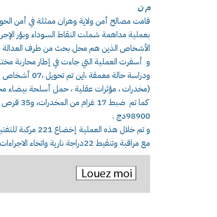
م ن
بعملية مداهمة شملت النقاط السوداء وبؤر الإجر
الأشخاص الذين هم محل بحث من طرف العدالة ،
(مخدرات ، مؤثرات عقلية ، حمل أسلحة بيضاء محظ
كما تم ضبط 
98900دج .
مع مراقبة وتنقيط 22دراجة نارية واتخاء الاجراءات الثانوية ضد المخالفين، استنادا لما جاء في البيان.