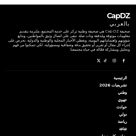
CapDZ
بالعربي
صحيفة Cap DZ هي صحيفة وطنية تركز على خدمة المجتمع، ملتزمة بتقديم
معلومات موثوقة ومُدققة وذات صلة. نبقى على اتصال وثيق بالمواطنين، ونتابع
شؤونهم واهتماماتهم اليومية، ونغطي الأخبار المحلية والوطنية والدولية. نحرص على
إجراء كل مقال أو تقرير أو تحقيق بدقة وشفافية ومسؤولية، لكي تتمكنوا من فهم
وتحليل ومشاركة فعّالة في حياة مجتمعنا.
الرئيسية
تشريعيات 2026
وطني
جهوي
حوادث
دولي
رياضة
ثقافة
مزاد… كاب ديزاد