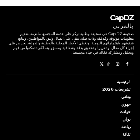
CapDZ
بالعربي
صحيفة Cap DZ هي صحيفة وطنية تركز على خدمة المجتمع، ملتزمة بتقديم
معلومات موثوقة ومُدققة وذات صلة. نبقى على اتصال وثيق بالمواطنين، ونتابع
شؤونهم واهتماماتهم اليومية، ونغطي الأخبار المحلية والوطنية والدولية. نحرص على
إجراء كل مقال أو تقرير أو تحقيق بدقة وشفافية ومسؤولية، لكي تتمكنوا من فهم
وتحليل ومشاركة فعّالة في حياة مجتمعنا.
الرئيسية
تشريعيات 2026
وطني
جهوي
حوادث
دولي
رياضة
ثقافة