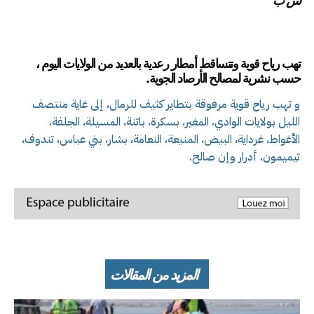
س ب
تهب
رياح قوية وتتساقط أمطار رعدية بالعديد من الولايات اليوم ،
حسب نشرية لمصالح الأرصاد الجوية.
و تهب رياح قوية مرفوقة بتطاير كثيف للرمال، إلى غاية منتصف
الليل بولايات الوادي، المغير، بسكرة، باتنة، المسيلة، الجلفة،
الأغواط، غرداية، البيض، المنيعة، النعامة، بشار، بني عباس، تندوف،
تيميمون، أدرار وإن صالح.
المزيد من المقالات