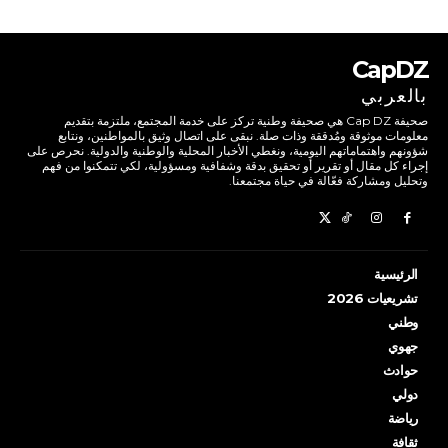
CapDZ
بالعربي
صحيفة Cap DZ هي صحيفة وطنية تركز على خدمة المجتمع، ملتزمة بتقديم
معلومات موثوقة ومُدققة وذات صلة. نبقى على اتصال وثيق بالمواطنين، ونتابع
شؤونهم واهتماماتهم اليومية، ونغطي الأخبار المحلية والوطنية والدولية. نحرص على
إجراء كل مقال أو تقرير أو تحقيق بدقة وشفافية ومسؤولية، لكي تتمكنوا من فهم
وتحليل ومشاركة فعّالة في حياة مجتمعنا.
الرئيسية
تشريعيات 2026
وطني
جهوي
حوادث
دولي
رياضة
ثقافة