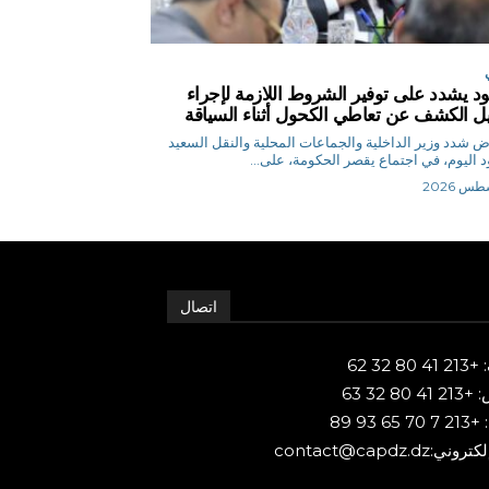
د يشدد على توفير الشروط اللازمة لإجراء
يل الكشف عن تعاطي الكحول أثناء السياقة
م.رياض شدد وزير الداخلية والجماعات المحلية والنقل السعيد
 اليوم، في اجتماع يقصر الحكومة، على...
اتصال
80 32 62
 80 32 63
65 93 89
ني:contact@capdz.dz