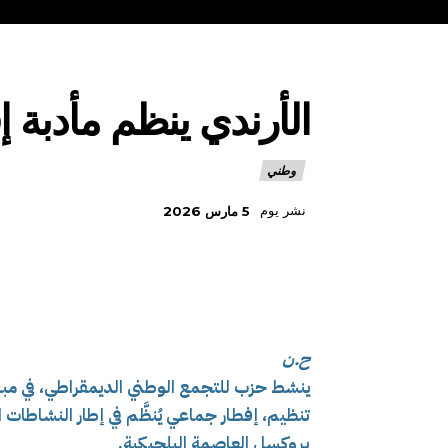
الأرندي ينظم مأدبة
وطني
نشر يوم
5 مارس 2026
ح.ن
ينشط حزب للتجمع الوطني الديمقراطي، في مبادر
تنظيم، إفطار جماعي يُنظَّم في إطار النشاطات ال
بروكسل العاصمة البلجيكية.