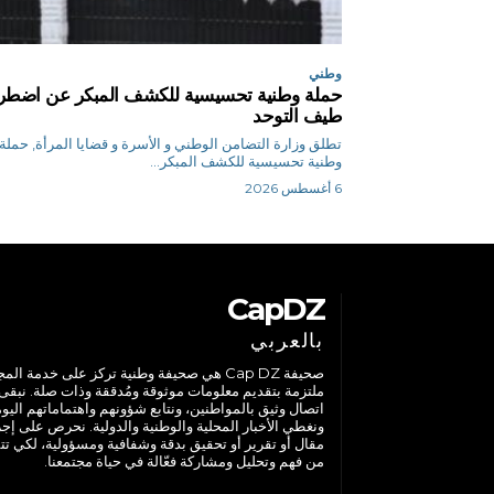
وطني
حملة وطنية تحسيسية للكشف المبكر عن اضطر
طيف التوحد
تطلق وزارة التضامن الوطني و الأسرة و قضايا المرأة, حملة
وطنية تحسيسية للكشف المبكر...
6 أغسطس 2026
CapDZ
بالعربي
صحيفة Cap DZ هي صحيفة وطنية تركز على خدمة الم
ملتزمة بتقديم معلومات موثوقة ومُدققة وذات صلة. نبقى
اتصال وثيق بالمواطنين، ونتابع شؤونهم واهتماماتهم اليوم
ونغطي الأخبار المحلية والوطنية والدولية. نحرص على إج
مقال أو تقرير أو تحقيق بدقة وشفافية ومسؤولية، لكي تت
من فهم وتحليل ومشاركة فعّالة في حياة مجتمعنا.