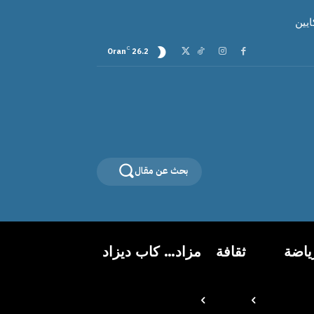
C
Oran
26.2
بحث عن مقال
ياضة
ثقافة
مزاد… كاب ديزاد