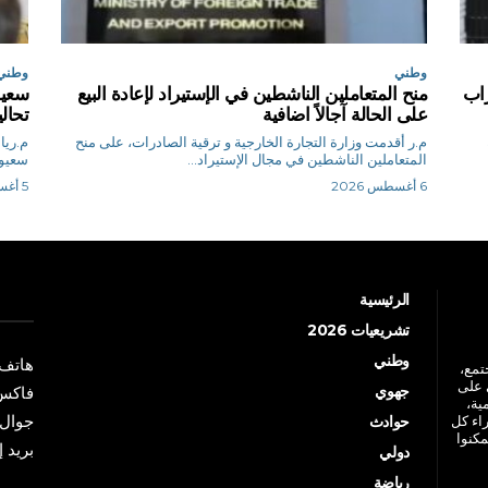
وطني
وطني
اب
منح المتعاملين الناشطين في الإستيراد لإعادة البيع
سعيو
على الحالة آجالاً اضافية
تحال
م.ر أقدمت وزارة التجارة الخارجية و ترقية الصادرات، على منح
المتعاملين الناشطين في مجال الإستيراد...
سعيود
6 أغسطس 2026
5 أغسطس 2026
الرئيسية
تشريعيات 2026
وطني
هاتف: +213 41 
جتمع،
 على
جهوي
فاكس: +213 41
ية،
جوال: +213 7 70 
راء كل
حوادث
مكنوا
بريد إلكترو
دولي
رياضة