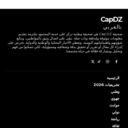
CapDZ
بالعربي
صحيفة Cap DZ هي صحيفة وطنية تركز على خدمة المجتمع، ملتزمة بتقديم
معلومات موثوقة ومُدققة وذات صلة. نبقى على اتصال وثيق بالمواطنين، ونتابع
شؤونهم واهتماماتهم اليومية، ونغطي الأخبار المحلية والوطنية والدولية. نحرص على
إجراء كل مقال أو تقرير أو تحقيق بدقة وشفافية ومسؤولية، لكي تتمكنوا من فهم
وتحليل ومشاركة فعّالة في حياة مجتمعنا.
الرئيسية
تشريعيات 2026
وطني
جهوي
حوادث
دولي
رياضة
ثقافة