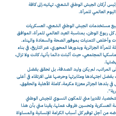
ئيس أركان الجيش الوطني الشعبي، تهانيه،إلى كافة
يوم العالمي للمرأة.
يع مستخدمات الجيش الوطني الشعبي، العسكريات
ي كل ربوع الوطن، بمناسبة العيد العالمي للمرأة، الموافق
لمرأة الجزائرية وبدورها المحوري، عبر التاريخ، في بناء
اسكها المجتمعي، حيث أثبتت دائما بأنها، كانت ولا تزال،
هضتها.
أعلى المراتب، لم يكن وليد الصدفة، بل تحقق بفضل
ضل اجتهادها ومثابرتها وحرصها على الارتقاء في أعلى
في بلدها الجزائر معززة مكرمة، كاملة الأهلية والحقوق،
ية”.
ت شخصيا، تقديرا مني للمكون النسوي للجيش الوطني
سة العسكرية وتحسين ظروف عملها، يقينا مني بأن هذا
ضه من أجل توفير كل أسباب الكرامة الإنسانية والمساواة