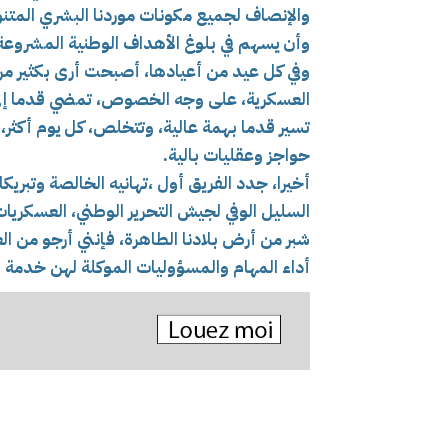
والإنصاف لجميع مكونات موردنا البشري المتن
وأن يسهم في بلوغ الأهداف الوطنية المشروعة
وفي كل عيد من أعيادها، أصبحت أرى بكثير من ال
العسكرية، على وجه الخصوص، تمضي قدما إلى ا
تسير قدما بهمة عالية، وتتخلص، كل يوم أكثر،
حواجز وعقليات بالية.
أخيرا، جدد الفريق أول ،تهانيه الخالصة وتبري
السليل الوفي لجيش التحرير الوطني، العسكريات
شبر من أرض بلادنا الطاهرة، فإنني أرجو من ال
أداء المهام والمسؤوليات الموكلة لهن خدمة ل