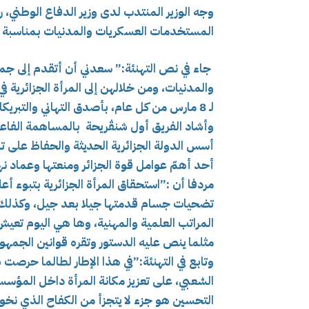
وجه الوزير المنتدب لدى وزير الدفاع الوطني، ر
المستخدمات العسكريات والمدنيات بمناسبة ال
جاء في نص التهنئة:”
سعدني أن أتقدم إلى جم
والمدنيات، ومن خلالهن إلى المرأة الجزائرية ف
لـ 8 مارس من كل عام، بأصدق التهاني والتبريكات وأخلص التمنيات بموفور الصحة والسعادة والهناء.
وأشاد الفريق أول شنڨريحة بالمساهمة الفاعلة ل
أسس الدولة الجزائرية الحديثة والحفاظ على تم
أحد أهمّ عوامل قوة الجزائر ومنعتها وعماد ن
مردفا أن :”استحقاق المرأة الجزائرية بتبوء 
تضحيات جسام قدمتها جيلا بعد جيل، وكذلك بف
المراتب العلمية والمهنية، وها هي اليوم تعيش 
مثلما ينص عليه الدستور وتقره قوانين الجمهور
وتابع في التهنئة:”في هذا الإطار لطالما حرص
الشعبي، على تعزيز مكانة المرأة داخل المؤس
التحسين هو جزء لا يتجزأ من الكفاح الذي نخو