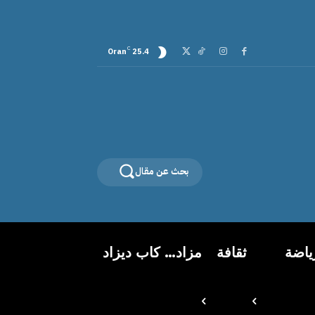
C
Oran
25.4
بحث عن مقال
ياضة
ثقافة
مزاد… كاب ديزاد