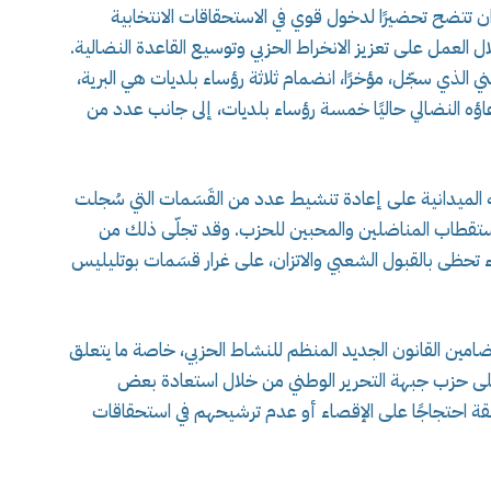
 تتضح تحضيرًا لدخول قوي في الاستحقاقات الانتخابية
ل العمل على تعزيز الانخراط الحزبي وتوسيع القاعدة النضالية.
ي الذي سجّل، مؤخرًا، انضمام ثلاثة رؤساء بلديات هي البرية،
ه النضالي حاليًا خمسة رؤساء بلديات، إلى جانب عدد من
الميدانية على إعادة تنشيط عدد من القَسَمات التي سُجلت
تقطاب المناضلين والمحبين للحزب. وقد تجلّى ذلك من
حظى بالقبول الشعبي والاتزان، على غرار قسَمات بوتليليس
مضامين القانون الجديد المنظم للنشاط الحزبي، خاصة ما يتعلق
 على حزب جبهة التحرير الوطني من خلال استعادة بعض
بقة احتجاجًا على الإقصاء أو عدم ترشيحهم في استحقاقات