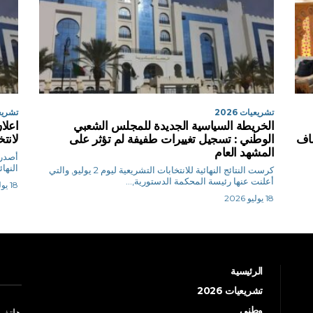
تشريعيات 2026
تشريعيا
الخريطة السياسية الجديدة للمجلس الشعبي
اعلا
شاف
الوطني : تسجيل تغييرات طفيفة لم تؤثر على
لانت
المشهد العام
أصدرت
النها
كرست النتائج النهائية للانتخابات التشريعية ليوم 2 يوليو, والتي
أعلنت عنها رئيسة المحكمة الدستورية,...
18 يوليو 2026
18 يوليو 2026
الرئيسية
تشريعيات 2026
وطني
هاتف: +213 41 