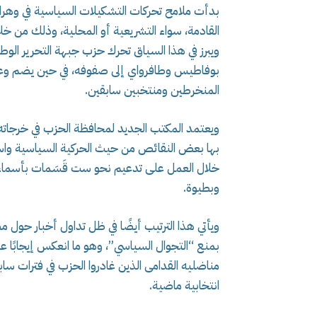
بدأت ملامح تحركات التشكيلات السياسية في وهران
القادمة، سواء التشريعية أو المحلية، وذلك من خلا
ويبرز في هذا السياق تحرك حزب جبهة التحرير الوطن
بوفاطيس وطافرواي إلى صفوفه، في حين يضم وعاؤ
المنخرطين ومنتخبين سابقين.
ويعتمد المكتب الجديد لمحافظة الحزب في خرجاته 
بها بعض النقائص من حيث الحركية السياسية واس
خلال العمل على تدعيم نحو ست قَسَمات بأسماء ت
وبطيوة.
ويأتي هذا الترتيب أيضًا في ظل تداول أخبار حول 
بمنع “التجوال السياسي”، وهو ما انعكس إيجابًا
مناضليه القدامى الذين غادروا الحزب في فترات سا
انتخابية ماضية.