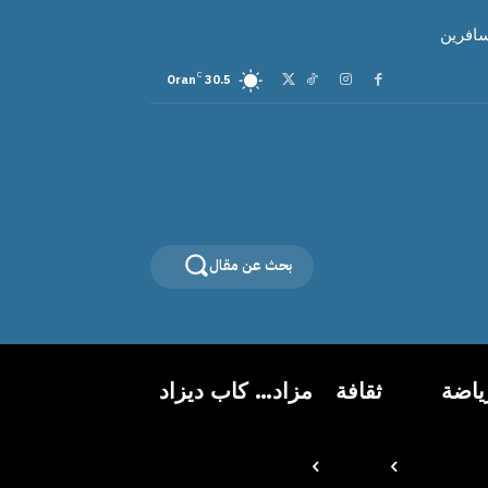
سافرين
C
Oran
30.5
بحث عن مقال
ياضة
ثقافة
مزاد… كاب ديزاد