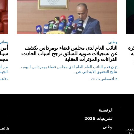
وطني
وطني
رة
النائب العام لدى مجلس قضاء بومرداس يكشف
أمن 
ية
عن تسجيلات صوتية للسائق ترجح أسباب الحادث:
سينا
الفرانات والمؤثرات العقلية
مجم
ح.ن قدم النائب العام العام لدى مجلس قضاء بومرداس اليوم ،
م.
نتائج التحقيق الابتدائي عن...
الجيش
8 أغسطس 2026
8 أغسطس 2026
الرئيسية
تشريعيات 2026
وطني
هاتف: +213 41 
جتمع،
 على