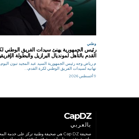
وطني
رئيس الجمهورية يهنئ سيدات الفريق الوطني لك
القدم بالتأهل لمونديال البرازيل والبطولة الإفريق
م.رياض وجه رئيس الجمهورية السيد عبد المجيد تبون اليوم،
تهانيه لسيدات الفريق الوطني لكرة القدم،...
9 أغسطس 2026
CapDZ
بالعربي
صحيفة Cap DZ هي صحيفة وطنية تركز على خدمة الم
ملتزمة بتقديم معلومات موثوقة ومُدققة وذات صلة. نبقى