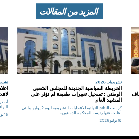
المزيد من المقالات
تشريعيات 2026
تشريعيا
الخريطة السياسية الجديدة للمجلس الشعبي
اعلا
شاف
الوطني : تسجيل تغييرات طفيفة لم تؤثر على
لانت
المشهد العام
أصدرت
النها
كرست النتائج النهائية للانتخابات التشريعية ليوم 2 يوليو, والتي
أعلنت عنها رئيسة المحكمة الدستورية,...
18 يوليو 2026
18 يوليو 2026