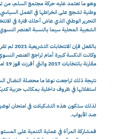
وهو ما تعتمد عليه حركة مجتمع السلم، من ترك
وطنية تشجع على انخراطها في العمل السياسي و
التحرير الوطني الذي عاش أحلك فترة في الانت
الشعبية المحلية سيما بالنسبة العنصر النسوي.
مقارنة بانتخابات 2017 والتي أفرزت قوز 19 امراة في تمثيل المجلس الشعبي الولائي.
نتيجة ذلك تراجعت نوعا ما محصلة النضال الس
استغلالها في ظروف داخلية بمكاتب حزبية كديكو
لذلك ستكون هذه التشكيلات في امتحان لوضع 
صد الأبواب.
فمشاركة المرأة في عملية التنمية على المستو