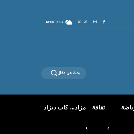
C
Oran
26.4
بحث عن مقال
ياضة
ثقافة
مزاد… كاب ديزاد