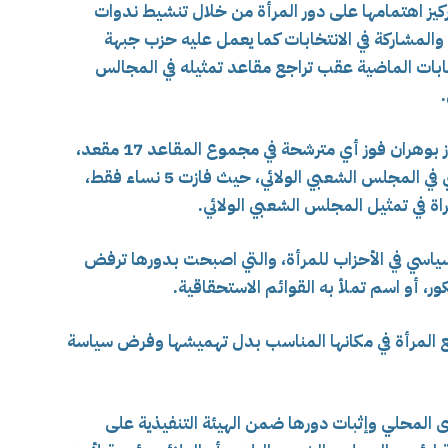
يز اهتمامها على دور المرأة من خلال تنشيط ندوات
المشاركة في الانتخابات كما يعمل عليه حزب جبهة
خابات الماضية عقب تراجع مقاعد تمثيله في المجالس
بالفعل فإن الانتخابات التشريعية 2021 لم تفرز بوهران فوز أي مترشحة في مجموع المقاعد 17 مقعد،
وكانت النكسة كبيرة أمام تراجع العنصر النسوي في المجلس الشعبي الولائي، حيث فازت 5 نساء فقط،
ياسي في الأحزاب للمرأة، والتي اصبحت بدورها ترفض
ر، أو اسم تملأ به القوائم الاستحقاقية.
المرأة في مكانها المناسب بدل تهميشها وفرض سياسة
ى المحلي وإثبات دورها ضمن الهيئة التنفيذية على