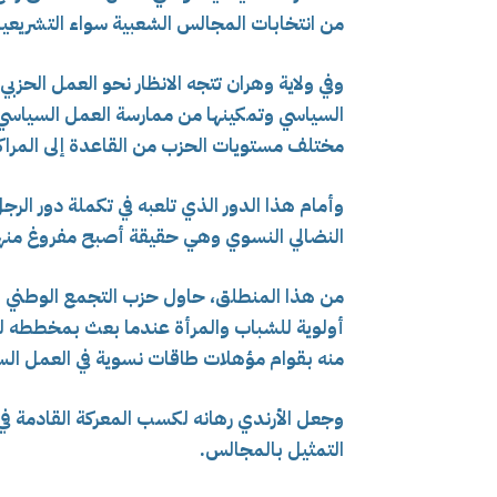
من انتخابات المجالس الشعبية سواء التشريعيا
وفي ولاية وهران تتجه الانظار نحو العمل الحزبي
السياسي وتمكينها من ممارسة العمل السياسي
مختلف مستويات الحزب من القاعدة إلى المراكز 
وأمام هذا الدور الذي تلعبه في تكملة دور الر
النضالي النسوي وهي حقيقة أصبح مفروغ منها
من هذا المنطلق، حاول حزب التجمع الوطني ا
أولوية للشباب والمرأة عندما بعث بمخططه لل
منه بقوام مؤهلات طاقات نسوية في العمل الس
وجعل الأرندي رهانه لكسب المعركة القادمة في 
التمثيل بالمجالس.