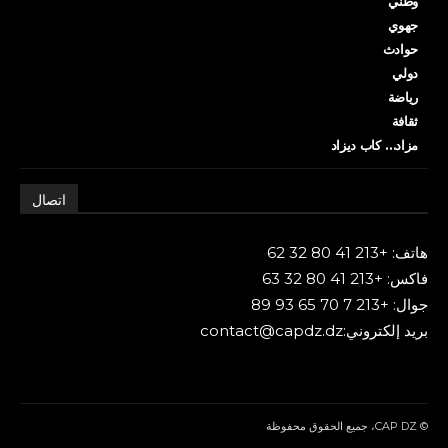
وطني
جهوي
حوادث
دولي
رياضة
ثقافة
مزاد… كاب ديزاد
اتصال
هاتف: +213 41 80 32 62
فاكس: +213 41 80 32 63
جوال: +213 7 70 65 93 89
بريد إلكتروني:contact@capdz.dz
© CAP DZ، جميع الحقوق محفوظة