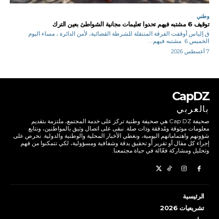
وطني
توقيف 6 مشتبه فيهم تحدوا تعليمات مجانية الشواطئ بعين الترك
ق.إلياس أوقفت الفرقة المتنقلة للشرطة القضائية، لأمن الدائرة ، مساء اليوم
الخميس 6 مشتبه فيهم...
7 أغسطس 2026
CapDZ
بالعربي
صحيفة Cap DZ هي صحيفة وطنية تركز على خدمة المجتمع، ملتزمة بتقديم
معلومات موثوقة ومُدققة وذات صلة. نبقى على اتصال وثيق بالمواطنين، ونتابع
شؤونهم واهتماماتهم اليومية، ونغطي الأخبار المحلية والوطنية والدولية. نحرص على
إجراء كل مقال أو تقرير أو تحقيق بدقة وشفافية ومسؤولية، لكي تتمكنوا من فهم
وتحليل ومشاركة فعّالة في حياة مجتمعنا.
الرئيسية
تشريعيات 2026