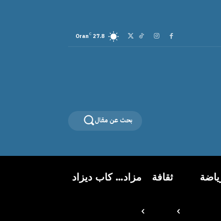
C
Oran
27.8
بحث عن مقال
ياضة
ثقافة
مزاد… كاب ديزاد