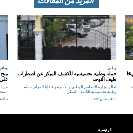
المزيد من المقالات
وطني
وطني
…. 6 وفيات و19 جريحًا
حملة وطنية تحسيسية للكشف المبكر عن اضطراب
منح 
طيف التوحد
على ا
ة
تطلق وزارة التضامن الوطني و الأسرة و قضايا المرأة, حملة
م.
وطنية تحسيسية للكشف المبكر...
المتع
6 أغسطس 2026
6 أغسطس 2026
الرئيسية