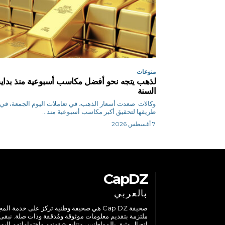
منوعات
لذهب يتجه نحو أفضل مكاسب أسبوعية منذ بداية
السنة
وكالات صعدت أسعار الذهب، في تعاملات اليوم الجمعة، في
طريقها لتحقيق أكبر مكاسب أسبوعية منذ...
7 أغسطس 2026
CapDZ
بالعربي
صحيفة Cap DZ هي صحيفة وطنية تركز على خدمة الم
ملتزمة بتقديم معلومات موثوقة ومُدققة وذات صلة. نبقى
اتصال وثيق بالمواطنين، ونتابع شؤونهم واهتماماتهم اليوم