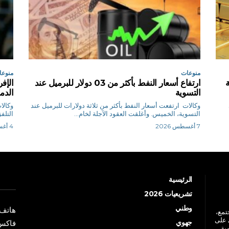
منوعات
منوعا
ارتفاع أسعار النفط بأكثر من 03 دولار للبرميل عند
الإف
التسوية
الدم
وكالات ارتفعت أسعار النفط بأكثر من ثلاثة دولارات للبرميل عند
‌التسوية، الخميس. وأغلقت العقود الآجلة لخام...
التلف
7 أغسطس 2026
4 أغسطس 2026
الرئيسية
تشريعيات 2026
وطني
هاتف: +213 41 
جتمع،
 على
جهوي
فاكس: +213 41
ية،