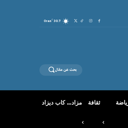
C
Oran
30.7
بحث عن مقال
ياضة
ثقافة
مزاد… كاب ديزاد