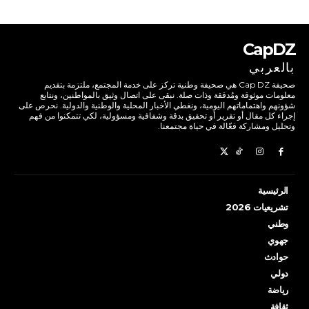
CapDZ
بالعربي
صحيفة Cap DZ هي صحيفة وطنية تركز على خدمة المجتمع، ملتزمة بتقديم
معلومات موثوقة ومُدققة وذات صلة. نبقى على اتصال وثيق بالمواطنين، ونتابع
شؤونهم واهتماماتهم اليومية، ونغطي الأخبار المحلية والوطنية والدولية. نحرص على
إجراء كل مقال أو تقرير أو تحقيق بدقة وشفافية ومسؤولية، لكي تتمكنوا من فهم
وتحليل ومشاركة فعّالة في حياة مجتمعنا.
الرئيسية
تشريعيات 2026
وطني
جهوي
حوادث
دولي
رياضة
ثقافة