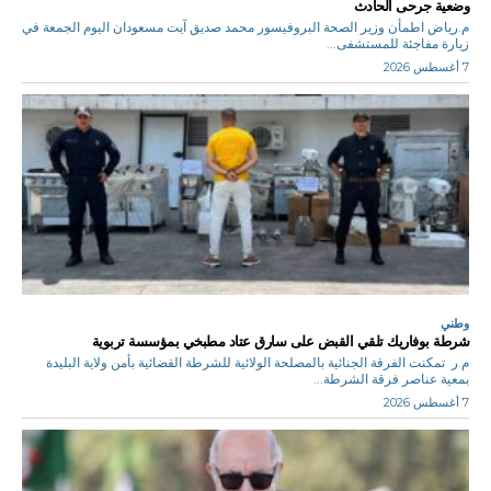
وضعية جرحى الحادث
م.رياض اطمأن وزير الصحة البروفيسور محمد صديق آيت مسعودان اليوم الجمعة في
زيارة مفاجئة للمستشفى...
7 أغسطس 2026
وطني
شرطة بوفاريك تلقي القبض على سارق عتاد مطبخي بمؤسسة تربوية
م.ر تمكنت الفرقة الجنائية بالمصلحة الولائية للشرطة القضائية بأمن ولاية البليدة
بمعية عناصر فرقة الشرطة...
7 أغسطس 2026