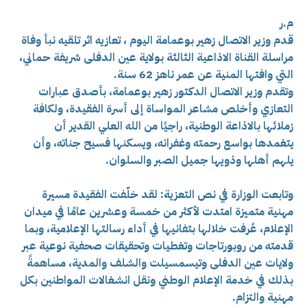
م.ر
قدم وزير الاتصال زهير بوعمامة اليوم ، تعازيه اثر تلقيه نبأ وفاة
مراسلة القناة الاذاعية الثالثة بولاية عين الدفلى شريفة حماني،
التي وافتها المنية عن عمر ناهز 62 سنة.
وتقدم وزير الاتصال الدكتور زهير بوعمامة، بأصدق عبارات
التعازي وأخلص مشاعر المواساة إلى أسرة الفقيدة، ولكافة
زملائها بالاذاعة الوطنية، راجيًا من الله العلي القدير أن
يتغمدها بواسع رحمته وغفرانه، ويسكنها فسيح جناته، وأن
يلهم أهلها وذويها جميل الصبر والسلوان.
وتابعت الوزارة في نص التعزية: لقد خلّفت الفقيدة مسيرة
مهنية متميزة امتدت لأكثر من خمسة وعشرين عامًا في ميدان
الإعلام، عُرفت خلالها بتفانيها في أداء رسالتها الإعلامية، وبما
قدمته من روبورتاجات وتغطيات وتحقيقات صحفية نوعية عبر
ولايات عين الدفلى وتيسمسيلت والشلف والمدية، مساهمةً
بذلك في خدمة الإعلام الوطني ونقل انشغالات المواطنين بكل
مهنية والتزام.