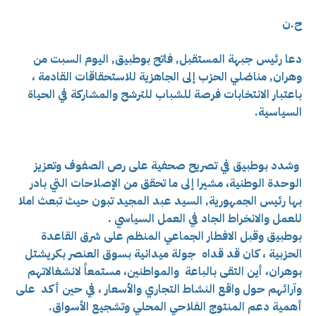
ح.ن
دعا رئيس جبهة المستقبل, فاتح بوطبيق, اليوم السبت من
وهران, مناضلي الحزب إلى الجاهزية للاستحقاقات القادمة ،
باعتبار الانتخابات فرصة للشباب للترشح والمشاركة في الحياة
السياسية.
وشدد بوطبيق في تصريح صحفية على رص الصفوف وتعزيز
الوحدة الوطنية، مشيرا إلى ما تحقق من
الإصلاحات التي بادر
بها رئيس الجمهورية, السيد عبد المجيد تبون حيث تبعث املا
للعمل والانخراط الجاد في العمل السياسي .
بوطبيق وقبل الافطار الجماعي المنظم على شرق القاعدة
الحزبية ، كان قد قداه جولة ميدانية بسوق العنصر بكريشتل
بوهران
، أين التقى بالباعة
والمواطنين، مستمعاً لانشغالاتهم
وآرائهم حول واقع النشاط التجاري والأسعار ، في حين أكد
على
أهمية دعم المنتوج الفلاحي المحلي وتشجيع الأسواق.