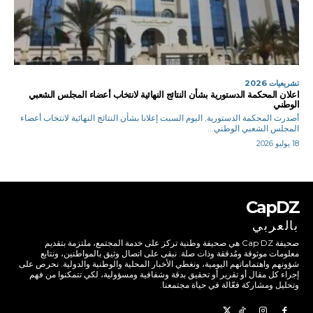
تشريعيات 2026
اعلان المحكمة الدستورية بشأن النتائج النهائية لانتخاب أعضاء المجلس الشعبي
الوطني
أصدرت المحكمة الدستورية, اليوم السبت إعلانا بشأن النتائج النهائية لانتخاب أعضاء
المجلس الشعبي الوطني...
18 يوليو 2026
CapDZ
بالعربي
صحيفة Cap DZ هي صحيفة وطنية تركز على خدمة المجتمع، ملتزمة بتقديم
معلومات موثوقة ومُدققة وذات صلة. نبقى على اتصال وثيق بالمواطنين، ونتابع
شؤونهم واهتماماتهم اليومية، ونغطي الأخبار المحلية والوطنية والدولية. نحرص على
إجراء كل مقال أو تقرير أو تحقيق بدقة وشفافية ومسؤولية، لكي تتمكنوا من فهم
وتحليل ومشاركة فعّالة في حياة مجتمعنا.