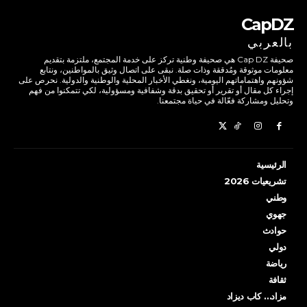
CapDZ
بالعربي
صحيفة Cap DZ هي صحيفة وطنية تركز على خدمة المجتمع، ملتزمة بتقديم
معلومات موثوقة ومُدققة وذات صلة. نبقى على اتصال وثيق بالمواطنين، ونتابع
شؤونهم واهتماماتهم اليومية، ونغطي الأخبار المحلية والوطنية والدولية. نحرص على
إجراء كل مقال أو تقرير أو تحقيق بدقة وشفافية ومسؤولية، لكي تتمكنوا من فهم
وتحليل ومشاركة فعّالة في حياة مجتمعنا.
الرئيسية
تشريعيات 2026
وطني
جهوي
حوادث
دولي
رياضة
ثقافة
مزاد… كاب ديزاد