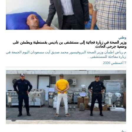
وطني
وزير الصحة في زيارة فجائية إلى مستشفى بن باديس بقسنطينة ويطمئن على
وضعية جرحى الحادث
م.رياض اطمأن وزير الصحة البروفيسور محمد صديق آيت مسعودان اليوم الجمعة في
زيارة مفاجئة للمستشفى...
7 أغسطس 2026
وطني