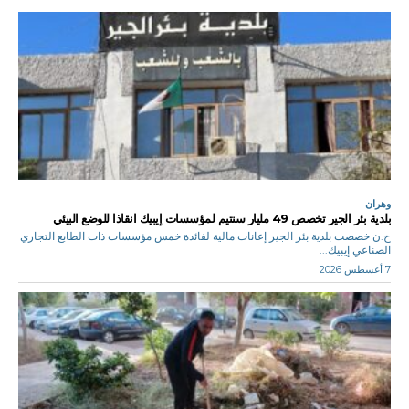
وهران
بلدية بئر الجير تخصص 49 مليار سنتيم لمؤسسات إيبيك انقاذا للوضع البيئي
ح.ن خصصت بلدية بئر الجير إعانات مالية لفائدة خمس مؤسسات ذات الطابع التجاري
الصناعي إيبيك...
7 أغسطس 2026