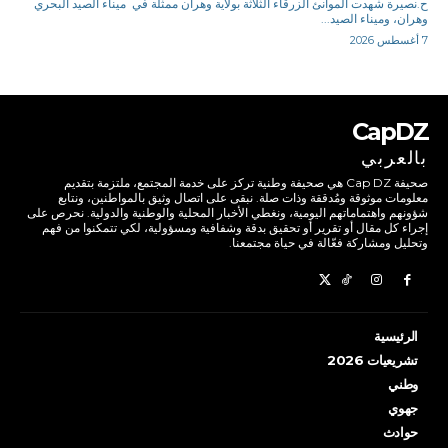
ح.نصيرة شهدت الموانئ الزرقاء الثلاثة بولاية وهران ممثلة في ميناء الصيد البحري
وهران، وميناء الصيد...
7 أغسطس 2026
CapDZ
بالعربي
صحيفة Cap DZ هي صحيفة وطنية تركز على خدمة المجتمع، ملتزمة بتقديم
معلومات موثوقة ومُدققة وذات صلة. نبقى على اتصال وثيق بالمواطنين، ونتابع
شؤونهم واهتماماتهم اليومية، ونغطي الأخبار المحلية والوطنية والدولية. نحرص على
إجراء كل مقال أو تقرير أو تحقيق بدقة وشفافية ومسؤولية، لكي تتمكنوا من فهم
وتحليل ومشاركة فعّالة في حياة مجتمعنا.
الرئيسية
تشريعيات 2026
وطني
جهوي
حوادث