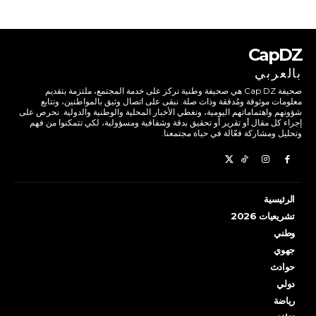
CapDZ
بالعربي
صحيفة Cap DZ هي صحيفة وطنية تركز على خدمة المجتمع، ملتزمة بتقديم
معلومات موثوقة ومُدققة وذات صلة. نبقى على اتصال وثيق بالمواطنين، ونتابع
شؤونهم واهتماماتهم اليومية، ونغطي الأخبار المحلية والوطنية والدولية. نحرص على
إجراء كل مقال أو تقرير أو تحقيق بدقة وشفافية ومسؤولية، لكي تتمكنوا من فهم
وتحليل ومشاركة فعّالة في حياة مجتمعنا.
الرئيسية
تشريعيات 2026
وطني
جهوي
حوادث
دولي
رياضة