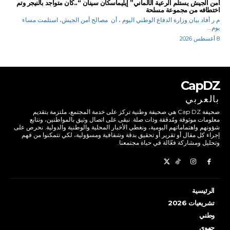
أمن الجيش يستلم الرعية الألماني” إيليماسكان سينان “..كان متواجد بالنيجر وتم
اختطافه من مجموعة مسلحة
م.ر أفاد بيان وزارة الدفاع الوطني اليوم ، أن مصالح أمن الجيش، استلمت مساء
يوم...
8 أغسطس 2026
CapDZ
بالعربي
صحيفة Cap DZ هي صحيفة وطنية تركز على خدمة المجتمع، ملتزمة بتقديم
معلومات موثوقة ومُدققة وذات صلة. نبقى على اتصال وثيق بالمواطنين، ونتابع
شؤونهم واهتماماتهم اليومية، ونغطي الأخبار المحلية والوطنية والدولية. نحرص على
إجراء كل مقال أو تقرير أو تحقيق بدقة وشفافية ومسؤولية، لكي تتمكنوا من فهم
وتحليل ومشاركة فعّالة في حياة مجتمعنا.
الرئيسية
تشريعيات 2026
وطني
جهوي