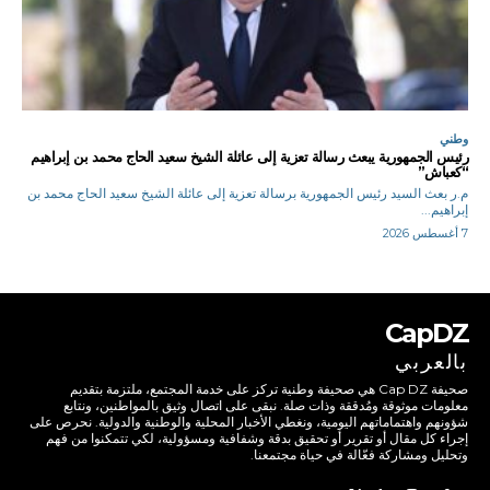
وطني
رئيس الجمهورية يبعث رسالة تعزية إلى عائلة الشيخ سعيد الحاج محمد بن إبراهيم
“كعباش”
م.ر بعث السيد رئيس الجمهورية برسالة تعزية إلى عائلة الشيخ سعيد الحاج محمد بن
إبراهيم...
7 أغسطس 2026
CapDZ
بالعربي
صحيفة Cap DZ هي صحيفة وطنية تركز على خدمة المجتمع، ملتزمة بتقديم
معلومات موثوقة ومُدققة وذات صلة. نبقى على اتصال وثيق بالمواطنين، ونتابع
شؤونهم واهتماماتهم اليومية، ونغطي الأخبار المحلية والوطنية والدولية. نحرص على
إجراء كل مقال أو تقرير أو تحقيق بدقة وشفافية ومسؤولية، لكي تتمكنوا من فهم
وتحليل ومشاركة فعّالة في حياة مجتمعنا.