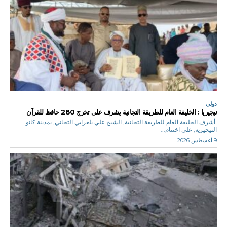
دولي
نيجيريا : الخليفة العام للطريقة التجانية يشرف على تخرج 280 حافظ للقرآن
أشرف الخليفة العام للطريقة التجانية, الشيخ علي بلعرابي التجاني, بمدينة كانو
النيجيرية, على اختتام...
9 أغسطس 2026