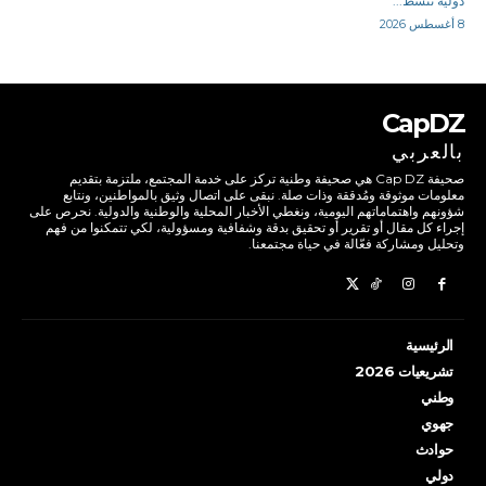
دولية تنشط...
8 أغسطس 2026
CapDZ
بالعربي
صحيفة Cap DZ هي صحيفة وطنية تركز على خدمة المجتمع، ملتزمة بتقديم
معلومات موثوقة ومُدققة وذات صلة. نبقى على اتصال وثيق بالمواطنين، ونتابع
شؤونهم واهتماماتهم اليومية، ونغطي الأخبار المحلية والوطنية والدولية. نحرص على
إجراء كل مقال أو تقرير أو تحقيق بدقة وشفافية ومسؤولية، لكي تتمكنوا من فهم
وتحليل ومشاركة فعّالة في حياة مجتمعنا.
الرئيسية
تشريعيات 2026
وطني
جهوي
حوادث
دولي