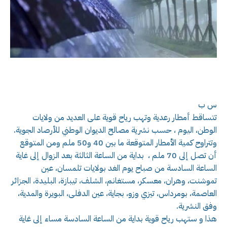
س ب
تتساقط أمطار رعدية وتهب رياح قوية على العديد من ولايات
الوطن، اليوم ، حسب نشرية مصالح الديوان الوطني للأرصاد الجوية.
وتتراوح كمية الأمطار المتوقعة ما بين 40 و50 ملم ومن المتوقع
أن تصل إلى 70 ملم ، بداية من الساعة الثالثة بعد الزوال إلى غاية
الساعة السادسة من صباح يوم الغد بولايات تلمسان، عين
تموشنت، وهران، معسكر، مستغانم، الشلف، تيبازة، البليدة، الجزائر
العاصمة، بومرداس، تيزي وزو، بجاية، عين الدفلى، البويرة والمدية،
وفق النشرية.
هذا و ستهب رياح قوية بداية من الساعة السادسة مساء إلى غاية