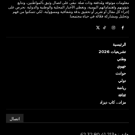
معلومات موثوقة ومُدققة وذات صلة. نبقى على اتصال وثيق بالمواطنين، ونتابع
شؤونهم واهتماماتهم اليومية، ونغطي الأخبار المحلية والوطنية والدولية. نحرص على
إجراء كل مقال أو تقرير أو تحقيق بدقة وشفافية ومسؤولية، لكي تتمكنوا من فهم
وتحليل ومشاركة فعّالة في حياة مجتمعنا.
الرئيسية
تشريعيات 2026
وطني
جهوي
حوادث
دولي
رياضة
ثقافة
مزاد… كاب ديزاد
اتصال
هاتف: +213 41 80 32 62