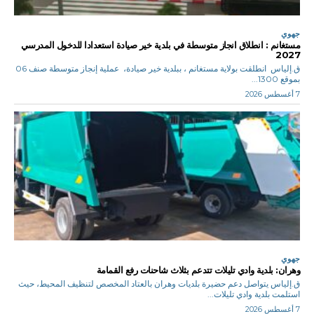
جهوي
مستغانم : انطلاق انجاز متوسطة في بلدية خير صيادة استعدادا للدخول المدرسي
2027
ق.إلياس انطلقت بولاية مستغانم ، ببلدية خير صيادة، عملية إنجاز متوسطة صنف 06
بموقع 1300...
7 أغسطس 2026
جهوي
وهران: بلدية وادي تليلات تتدعم بثلاث شاحنات رفع القمامة
ق.إلياس يتواصل دعم حضيرة بلديات وهران بالعتاد المخصص لتنظيف المحيط، حيث
استلمت بلدية وادي تليلات...
7 أغسطس 2026