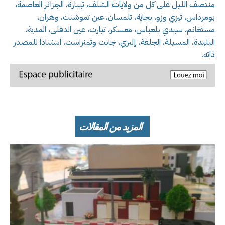
منتصف الليل على كل من ولايات الشلف، تيبازة، الجزائر العاصمة،
بومرداس، تيزي وزو، بجاية، تلمسان، عين تموشنت، وهران،
مستغانم، سيدي بلعباس، معسكر، تيارت، عين الدفلى، المدية،
البليدة، المسيلة، الجلفة، إليزي، جانت وتمنراست، استنادا للمصدر
ذاته.
المزيد من المقالات