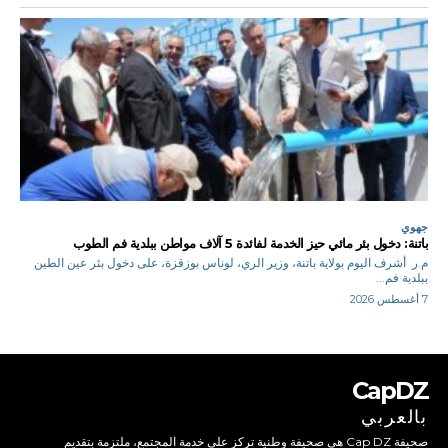
جهوي
باتنة: دخول بئر مائي حيز الخدمة لفائدة 5 آلاف مواطن ببلدية فم الطوب
م.ر أشرف اليوم بولاية باتنة، وزير الري، لوناس بوزقزة، على دخول بئر عين الطين
ببلدية فم...
7 أغسطس 2026
CapDZ
بالعربي
صحيفة Cap DZ هي صحيفة وطنية تركز على خدمة المجتمع، ملتزمة بتقديم