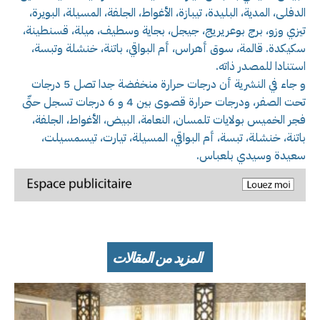
الدفلى، المدية، البليدة، تيبازة، الأغواط، الجلفة، المسيلة، البويرة،
تيزي وزو، برج بوعريريج، جيجل، بجاية وسطيف، ميلة، قسنطينة،
سكيكدة. قالمة، سوق أهراس، أم البواقي، باتنة، خنشلة وتبسة،
استنادا للمصدر ذاته.
و جاء في النشرية أن درجات حرارة منخفضة جدا تصل 5 درجات
تحت الصفر، ودرجات حرارة قصوى بين 4 و 6 درجات تسجل حتّى
فجر الخميس بولايات تلمسان، النعامة، البيض، الأغواط، الجلفة،
باتنة، خنشلة، تبسة، أم البواقي، المسيلة، تيارت، تيسمسيلت،
سعيدة وسيدي بلعباس.
المزيد من المقالات