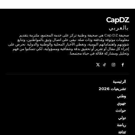
CapDZ
بالعربي
صحيفة Cap DZ هي صحيفة وطنية تركز على خدمة المجتمع، ملتزمة بتقديم
معلومات موثوقة ومُدققة وذات صلة. نبقى على اتصال وثيق بالمواطنين، ونتابع
شؤونهم واهتماماتهم اليومية، ونغطي الأخبار المحلية والوطنية والدولية. نحرص على
إجراء كل مقال أو تقرير أو تحقيق بدقة وشفافية ومسؤولية، لكي تتمكنوا من فهم
وتحليل ومشاركة فعّالة في حياة مجتمعنا.
الرئيسية
تشريعيات 2026
وطني
جهوي
حوادث
دولي
رياضة
ثقافة