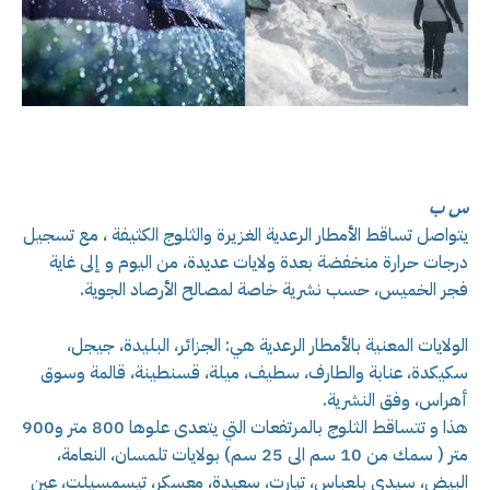
س ب
يتواصل تساقط الأمطار الرعدية الغزيرة والثلوج الكثيفة ، مع تسجيل
درجات حرارة منخفضة بعدة ولايات عديدة، من اليوم و إلى غاية
فجر الخميس، حسب نشرية خاصة لمصالح الأرصاد الجوية.
الولايات المعنية بالأمطار الرعدية هي: الجزائر، البليدة، جيجل،
سكيكدة، عنابة والطارف، سطيف، ميلة، قسنطينة، قالمة وسوق
أهراس، وفق النشرية.
هذا و تتساقط الثلوج بالمرتفعات التي يتعدى علوها 800 متر و900
متر ( سمك من 10 سم الى 25 سم) بولايات تلمسان، النعامة،
البيض، سيدي بلعباس، تيارت، سعيدة، معسكر، تيسمسيلت، عين