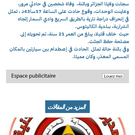
سجلت ولايتا الجزائر وباتنة، وفاة شخصين في حادثي مرور،
وعاينت الوحدات، وقوع حادث
على الساعة 17سا43د ، تمثل
في إنحراف دراجة نارية بالطريق السريع وادي السمار إتجاه
الشراربة، ببلدية الكاليتوس.
حيث خلف قتيلا، يبلغ من العمر 21 سنة، تم تحويله إلى
مصلحة حفظ الجثث.
وفي باتنة حالة تمثل
الحادث في إصطدام بين سيارتين بالمكان
المسمى المعذر، وكان مميتا.
المزيد من المقالات