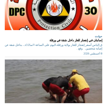
حوادث
إصابتان في إنفجار للغاز داخل شقة في ورقلة
ق.إلياس أسفر إنفجار للغاز بولاية ورقلة،اليوم على الساعة 11سا02د ، بداخل شقة عن
إصابة شخصين . وقع...
8 أغسطس 2026