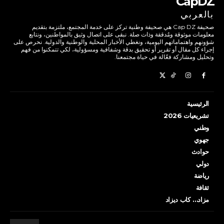
CapDZ
بالعربي
صحيفة Cap DZ هي صحيفة وطنية تركز على خدمة المجتمع، ملتزمة بتقديم
معلومات موثوقة ومُدققة وذات صلة. نبقى على اتصال وثيق بالمواطنين، ونتابع
شؤونهم واهتماماتهم اليومية، ونغطي الأخبار المحلية والوطنية والدولية. نحرص على
إجراء كل مقال أو تقرير أو تحقيق بدقة وشفافية ومسؤولية، لكي تتمكنوا من فهم
وتحليل ومشاركة فعّالة في حياة مجتمعنا.
الرئيسية
تشريعيات 2026
وطني
جهوي
حوادث
دولي
رياضة
ثقافة
مزاد… كاب ديزاد