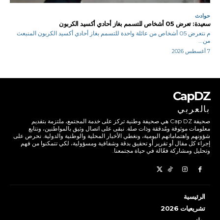
حوادث
سعيدة: تعرض 05 أشخاص للتسمم بغاز أحادي أكسيد الكربون
م نتعرض 05 أشخاص من عائلة واحدة للتسمم بغاز أحادي أكسيد الكربون المنبعث
من...
7 أغسطس 2026
CapDZ
بالعربي
صحيفة Cap DZ هي صحيفة وطنية تركز على خدمة المجتمع، ملتزمة بتقديم
معلومات موثوقة ومُدققة وذات صلة. نبقى على اتصال وثيق بالمواطنين، ونتابع
شؤونهم واهتماماتهم اليومية، ونغطي الأخبار المحلية والوطنية والدولية. نحرص على
إجراء كل مقال أو تقرير أو تحقيق بدقة وشفافية ومسؤولية، لكي تتمكنوا من فهم
وتحليل ومشاركة فعّالة في حياة مجتمعنا.
الرئيسية
تشريعيات 2026