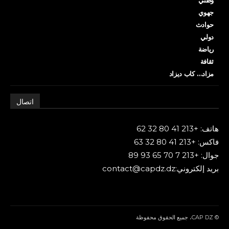
وطني
جهوي
حوادث
دولي
رياضة
ثقافة
مزاد… كاب ديزاد
اتصال
هاتف: +213 41 80 32 62
فاكس: +213 41 80 32 63
جوال: +213 7 70 65 93 89
بريد إلكتروني:contact@capdz.dz
© CAP DZ، جميع الحقوق محفوظة