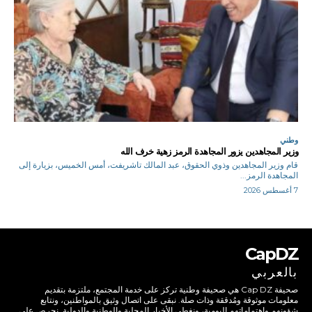
وطني
وزير المجاهدين يزور المجاهدة الرمز زهية خرف الله
قام وزير المجاهدين وذوي الحقوق، عبد المالك تاشريفت، أمس الخميس، بزيارة إلى
المجاهدة الرمز...
7 أغسطس 2026
CapDZ
بالعربي
صحيفة Cap DZ هي صحيفة وطنية تركز على خدمة المجتمع، ملتزمة بتقديم
معلومات موثوقة ومُدققة وذات صلة. نبقى على اتصال وثيق بالمواطنين، ونتابع
شؤونهم واهتماماتهم اليومية، ونغطي الأخبار المحلية والوطنية والدولية. نحرص على