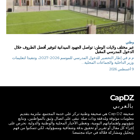
وطني
عبر مختلف ولايات الوطن: تواصل الجهود الميدانية لتوفير أفضل الظروف خلال
الدخول المدرسي المقبل
م م في إطار التحضير للدخول المدرسي للموسم 2026-2027، وتنفيذا لتعليمات
وزير الداخلية والجماعات المحلية...
9 أغسطس 2026
CapDZ
بالعربي
صحيفة Cap DZ هي صحيفة وطنية تركز على خدمة المجتمع، ملتزمة بتقديم
معلومات موثوقة ومُدققة وذات صلة. نبقى على اتصال وثيق بالمواطنين، ونتابع
شؤونهم واهتماماتهم اليومية، ونغطي الأخبار المحلية والوطنية والدولية. نحرص على
إجراء كل مقال أو تقرير أو تحقيق بدقة وشفافية ومسؤولية، لكي تتمكنوا من فهم
وتحليل ومشاركة فعّالة في حياة مجتمعنا.