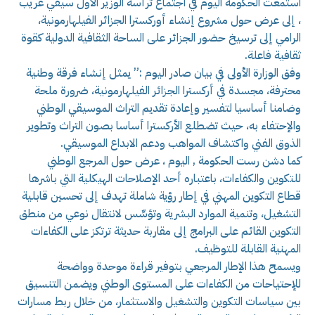
استمعت الحكومة اليوم في اجتماع ترأسه الوزير الأول سيفي غريب
، إلى عرض حول مشروع إنشاء أوركسترا الجزائر الفيلهارمونية،
الرامي إلى ترسيخ حضور الجزائر على الساحة الثقافية الدولية كقوة
ثقافية فاعلة.
وفق الوزارة الأولى في بيان صادر اليوم :” يمثل إنشاء فرقة وطنية
محترفة، مجسدة في أركسترا الجزائر الفيلهارمونية، ضرورة ملحة
وضامنا أساسيا لتفسير وإعادة تقديم التراث الموسيقي الوطني
والإحتفاء به، حيث تضطلع الأركسترا أساسا بصون التراث وتطوير
الذوق الفني واكتشاف المواهب ودعم الابداع الموسيقي.
كما دشن رست الحكومة , اليوم ، عرض حول المرجع الوطني
للتكوين والكفاءات، باعتباره أحد الإصلاحات الهيكلية التي باشرها
قطاع التكوين المهني في إطار رؤية شاملة تهدف إلى تحسين قابلية
التشغيل، وتنمية الموارد البشرية وتؤسِّس لانتقال نوعي من منطق
التكوين القائم على البرامج إلى مقاربة حديثة ترتكز على الكفاءات
المهنية القابلة للتوظيف.
ويسمح هذا الإطار المرجعي بتوفير قراءة موحدة وواضحة
للإحتياحات من الكفاءات على المستوى الوطني ويضمن التنسيق
بين سياسات التكوين والتشغيل والاستثمار، من خلال ربط مسارات