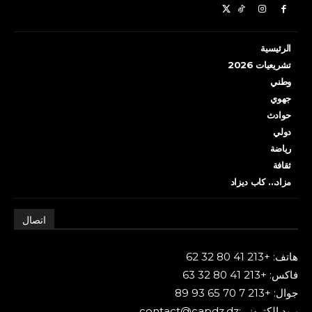
الرئيسية
تشريعيات 2026
وطني
جهوي
حوادث
دولي
رياضة
ثقافة
مزاد… كاب ديزاد
اتصال
هاتف: +213 41 80 32 62
فاكس: +213 41 80 32 63
جوال: +213 7 70 65 93 89
بريد إلكتروني:contact@capdz.dz