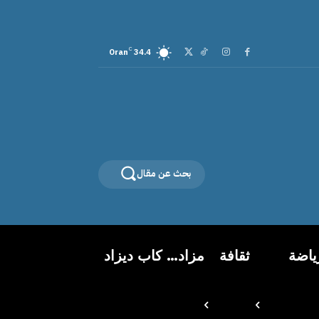
C
Oran
34.4
بحث عن مقال
ياضة
ثقافة
مزاد… كاب ديزاد