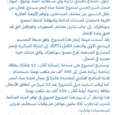
تناول اجتماع تنفيذي ترأسه والي مستغانم أحمد بودوح ، اليوم ،
ضمان السير الحسن لمشروع تحلية مياه البحر بسيدي عجال، من
خلال التنسيق بين مختلف المتدخلين، وتوفير الأوعية العقارية
اللازمة لاحتضان المنشآت الدائمة والمؤقتة التابعة لمجمع
سوناطراك، إلى جانب تذليل مختلف الصعوبات والعراقيل التي قد
تعيق وتيرة الإنجاز.
زقد أُسندت مهمة إنجاز هذا المشروع، وفق صيغة التصميم
الهندسي الأولي والتنفيذ الكامل (EPC)، إلى الشركة الجزائرية لإنجاز
المشاريع الصناعية، فرع مجمع سوناطراك، والتي تمتلك خبرة
معتبرة في المجال.
وسيتربع المشروع على مساحة إجمالية تُقدّر بـ 12 هكتارًا، بطاقة
إنتاجية نهائية تصل إلى 300 ألف متر مكعب يوميًا، باستخدام
تقنية التناضح العكسي المعتمدة عالميًا في مجال تحلية مياه البحر.
كما يُرتقب تسليم جزئي للمشروع بعد 22 شهرًا من انطلاق الأشغال،
بطاقة إنتاجية أولية تُقدّر بـ 150 ألف متر مكعب يوميًا.
هذا ويُنتظر أن يُسهم هذا المشروع الحيوي في توفير المياه الصالحة
للشرب لما يقارب ثلاثة ملايين مواطن عبر ولايات مستغانم، غليزان،
تيسمسيلت وتيارت.