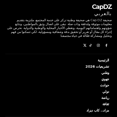
CapDZ
بالعربي
صحيفة Cap DZ هي صحيفة وطنية تركز على خدمة المجتمع، ملتزمة بتقديم
معلومات موثوقة ومُدققة وذات صلة. نبقى على اتصال وثيق بالمواطنين، ونتابع
شؤونهم واهتماماتهم اليومية، ونغطي الأخبار المحلية والوطنية والدولية. نحرص على
إجراء كل مقال أو تقرير أو تحقيق بدقة وشفافية ومسؤولية، لكي تتمكنوا من فهم
وتحليل ومشاركة فعّالة في حياة مجتمعنا.
الرئيسية
تشريعيات 2026
وطني
جهوي
حوادث
دولي
رياضة
ثقافة
مزاد… كاب ديزاد