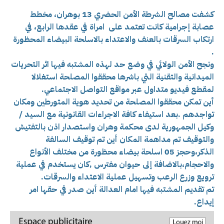
كشفت مصالح الشرطة الأمن الحضري 13 بوهران، مخطط
عصابة إجرامية كانت تعتمد على امراة في عقدها الرابع، في
ارتكاب السرقات بالعنف والاعتداء بالاسلحة البيضاء المحظورة
.
ونجح الأمن الولائي في وضع حد لهذه المشتبه فيها اثر التحريات
الميدانية والتقنية التي باشرها محققوا المصلحة استغلالا
لمقطع فيديو متداول عبر مواقع التواصل الاجتماعي.
أين تمكن محققوا المصلحة من تحديد هوية المتورطين ومكان
تواجدهم .بعد استيفاء كافة الاجراءات القانونية مع السيد /
وكيل الجمهورية لدى محكمة وهران واستصدار اذن بالتفتيش
والتوقيف تم مداهمة المكان أين تم توقيف السالفة
الذكر،وحجز 05 اسلحة بيضاء محظورة من مختلف الأنواع
والاحجام،بالاضافة إلى حيوان مفترس ,كان يستخدم في عملية
ترويع وزرع الرعب وتسهيل عملية الاعتداء والسرقات.
تم تقديم المشتبه فيها امام العدالة أين صدر في حقها امر
إيداع.