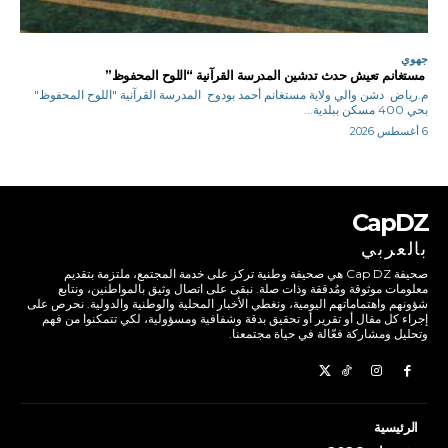
جهوي
مستغانم تعيش حدث تدشين المدرسة القرآنية “اللوح المحفوظ”
م.رياض دشن والي ولاية مستغانم أحمد بودوح المدرسة القرآنية "اللوح المحفوظ"
بحي 400 مسكن ببلدية...
6 أغسطس 2026
CapDZ
بالعربي
صحيفة Cap DZ هي صحيفة وطنية تركز على خدمة المجتمع، ملتزمة بتقديم
معلومات موثوقة ومُدققة وذات صلة. نبقى على اتصال وثيق بالمواطنين، ونتابع
شؤونهم واهتماماتهم اليومية، ونغطي الأخبار المحلية والوطنية والدولية. نحرص على
إجراء كل مقال أو تقرير أو تحقيق بدقة وشفافية ومسؤولية، لكي تتمكنوا من فهم
وتحليل ومشاركة فعّالة في حياة مجتمعنا.
الرئيسية