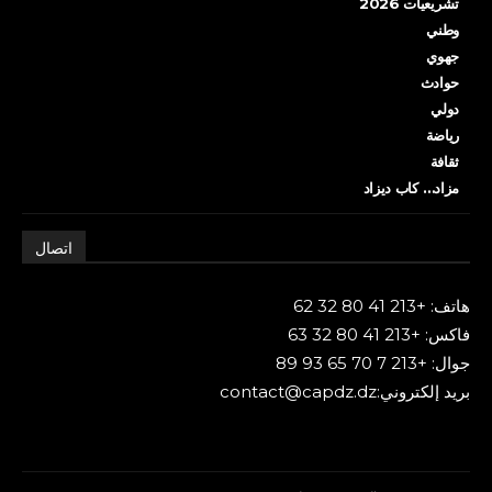
تشريعيات 2026
وطني
جهوي
حوادث
دولي
رياضة
ثقافة
مزاد… كاب ديزاد
اتصال
هاتف: +213 41 80 32 62
فاكس: +213 41 80 32 63
جوال: +213 7 70 65 93 89
بريد إلكتروني:contact@capdz.dz