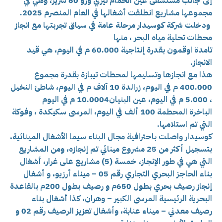
إلى جانب مستشفى عين الحمام تيزي وزو 60 سرير، وهي في
مجموعها مشاريع انطلقت أشغالها في العام المنصرم 2025.
ودخلت شركة كوسيدار مرحلة عامة في سياق تجربتها مع انجاز
محطات تحلية مياه البحر ، منها
تامدة اوقمون بقدرة إنتاجية
60.000 م في اليوم، هي قيد
الانجاز.
هذا مع انجازها وتسليمها لمحطات تيبازة بقدرة مجموع
400.000 م في اليوم، زرالدة 10 آلاف م في اليوم، شاطئ النخيل
، 5.000 م في اليوم، عين البنيان10.0004 م في اليوم
الباخرة المحطمة 100 ألف في اليوم، المرسى سكيكدة ، وفوكة
التي تم استلامها.
كوسيدار واصلت باحترافية مجال البناء سيما الأشغال المينائية،
بتسجيل أكثر من 25 مشروع مينائي تم إنجازه، ومن المشاريع
التي هي في طور الإنجاز، خمسة (5) مشاريع على غرار، أشغال
بناء الحاجز البحري التجاري رقم 05 – ميناء أرزيو، و أشغال
إنجاز رصيف بحري بطول 650م و رصيف بطول 200م بالقاعدة
البحرية الرئيسية المرسى الكبير – وهران، كذا أشغال بناء
رصيف معدني – ميناء عنابة، وأشغال تعزيز الرصيف رقم 02 و