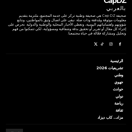
CapDZ
بالعربي
صحيفة Cap DZ هي صحيفة وطنية تركز على خدمة المجتمع، ملتزمة بتقديم
معلومات موثوقة ومُدققة وذات صلة. نبقى على اتصال وثيق بالمواطنين، ونتابع
شؤونهم واهتماماتهم اليومية، ونغطي الأخبار المحلية والوطنية والدولية. نحرص على
إجراء كل مقال أو تقرير أو تحقيق بدقة وشفافية ومسؤولية، لكي تتمكنوا من فهم
وتحليل ومشاركة فعّالة في حياة مجتمعنا.
الرئيسية
تشريعيات 2026
وطني
جهوي
حوادث
دولي
رياضة
ثقافة
مزاد… كاب ديزاد