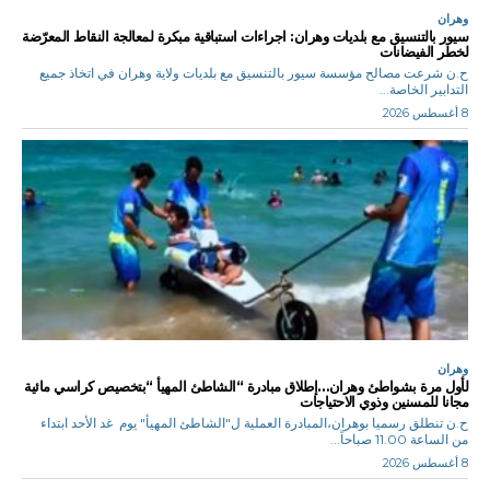
وهران
سيور بالتنسيق مع بلديات وهران: اجراءات استباقية مبكرة لمعالجة النقاط المعرّضة
لخطر الفيضانات
ح.ن شرعت مصالح مؤسسة سيور بالتنسيق مع بلديات ولاية وهران في اتخاذ جميع
التدابير الخاصة...
8 أغسطس 2026
وهران
لأول مرة بشواطئ وهران…إطلاق مبادرة “الشاطئ المهيأ “بتخصيص كراسي مائية
مجانا للمسنين وذوي الاحتياجات
ح.ن تنطلق رسميا بوهران،المبادرة العملية ل"الشاطئ المهيأ" يوم غد الأحد ابتداء
من الساعة 11.00 صباحاً...
8 أغسطس 2026