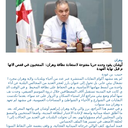
وهران
أوشان يقود وحده حربا مفتوحة لاستعادة نظافة وهران: المنتخبون في قفص الاتها
م قبل نهاية العهدة
حبيب. بن عودة
لم يعد مشهد أكوام النفايات المنتشرة عبر عدد من أحياء وبلديات ولاية وهران مجرد ا
نشغال بيئي عابر، بل تحول إلى عنوان بارز لعجز العديد من المجالس البلدية عن أداء
واحدة من أبسط مهامها الأساسية، و هي الحفاظ على نظافة المحيط. و في الوقت الذ
ي كانت فيه المدينة تستقبل آلاف المصطافين خلال ذروة الموسم الصيفي، وجدت نف
سها أمام وضع بيئي متراجع أثار استياء السكان و الزوار على حد سواء، بعدما تكدست
النفايات في الشوارع و الأحياء و الشواطئ و المساحات العمومية، في مشهد لم تعهد
ه وهران منذ سنوات.
و في خضم هذا التراجع، برز والي ولاية وهران إبراهيم أوشان في واجهة المعركة، بعد
ما أطلق حملة ميدانية واسعة لإعادة الاعتبار لنظافة المدينة، واضعا المنتخبين والمسؤ
ولين المحليين أمام مسؤولياتهم، بعد أن تحولت البلديات في العديد من الحالات إلى ا
لحلقة الأضعف في تسيير هذا الملف الحساس.
فمنذ أسابيع، كثف الوالي خرجاته الميدانية الفجائية، و وقف بنفسه على النقاط السودا