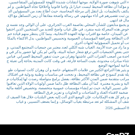
ء التي شوهت صورة الولاية، موجها انتقادات شديدة اللهجة للمسؤولين المتقاعسين،
و مؤكدا أن نظافة المحيط ليست خيارا بل واجبا قانونيا وأخلاقيًا تجاه المواطنين. و لم
يكتف بالتعليمات، بل انتقل إلى مرحلة المحاسبة، حيث أطاح بعدد من المسؤولين الذ
ين ثبت تقصيرهم في أداء مهامهم، في رسالة واضحة مفادها أن زمن التساهل مع الإه
مال قد انتهى.
و يجمع متابعون للشأن المحلي بعاصمة الغرب الجزائري، على أن الوالي وجد نفسه ي
خوض هذه المعركة شبه منفرد، في ظل غياب واضح للعديد من المنتخبين الذين اختفوا
عن الميدان، خاصة مع اقتراب نهاية العهدة الانتخابية، بينما كان ينتظر منهم قيادة حم
لات النظافة ومرافقة المؤسسات العمومية وتحسيس المواطنين، بدل الاكتفاء بالمكا
تب أو تحميل المسؤولية لجهات أخرى.
و ما زاد من حدة الأزمة، الغياب شبه الكلي لعدد معتبر من جمعيات المجتمع المدني، و
حتى بعض الجمعيات التي ترفع شعار حماية البيئة، والتي لم يكن لها حضور يذكر في و
احدة من أصعب الفترات التي عاشتها وهران من حيث تدهور المحيط العمراني. فباس
تثناء مبادرات محدودة، بقيت الساحة فارغة، في وقت كانت المدينة بحاجة إلى تعبئة ج
ماعية لمواجهة الوضع.
و يثير هذا التراجع الكثير من علامات الاستفهام، خاصة و أن وهران كانت لسنوات طو
يلة تقدم كنموذج في نظافة المحيط، و نجحت في مناسبات وطنية ودولية في افتكاك
مراتب متقدمة ضمن المدن الأكثر نظافة، بفضل برامج متواصلة رصدت لها إمكانيات م
الية و بشرية معتبرة. كما أن ملف النظافة ظل دائما ضمن أولويات الولاة الذين تعاقبوا
على تسيير الولاية، حيث تم إنشاء مؤسسات عمومية متخصصة، وتخصيص أغلفة مالية
ضخمة لاقتناء العتاد و الشاحنات و الحاويات و تعزيز فرق النظافة.
و رغم كل هذه الإمكانيات، فإن الوضع الذي آلت إليه بعض البلديات خلال هذا الصيف ك
شف أن المشكلة لم تعد مرتبطة بغياب الوسائل، و إنما بضعف التسيير، و غياب
8 أغسطس 2026