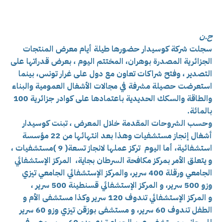
ح.ن
سجلت شركة كوسيدار حضورها طيلة أيام معرض المنتجات
الجزائرية المصدرة بوهران، المختتم اليوم ، بعرض قدراتها على
التصدير ، وفتح شراكات تعاون مع دول على غرار تونس، بينما
استعرضت حصيلة مشرفة في مجالات الأشغال العمومية والبناء
والطاقة والسكك الحديدية باعتمادها على كوادر جزائرية 100
بالمائة.
وحسب الشروحات المقدمة خلال المعرض ، تبنت كوسيدار
أشغال إنجاز مستشفيات وهذا بعد انتهائها من 22 مؤسسة
استشفائية، أما اليوم تركز عملها لانجاز تسعة( 9 )مستشفيات ،
و يتعلق الأمر ب
مركز مكافحة السرطان بجاية،
المركز الإستشفائي
الجامعي ورقلة 400 سرير، وا
لمركز الإستشفائي الجامعي تيزي
وزو 500 سرير، و
المركز الإستشفائي قسنطينة 500 سرير ،
و
المركز الإستشفائي تندوف 120 سرير وكذا
مستشفى الأم و
الطفل تندوف 60 سرير، و
مستشفى بوزقن تيزي وزو 60 سرير