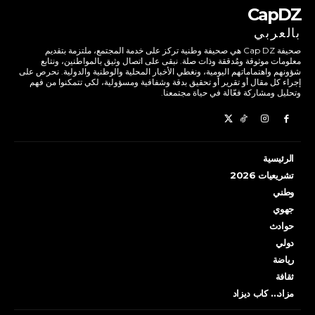
CapDZ
بالعربي
صحيفة Cap DZ هي صحيفة وطنية تركز على خدمة المجتمع، ملتزمة بتقديم
معلومات موثوقة ومُدققة وذات صلة. نبقى على اتصال وثيق بالمواطنين، ونتابع
شؤونهم واهتماماتهم اليومية، ونغطي الأخبار المحلية والوطنية والدولية. نحرص على
إجراء كل مقال أو تقرير أو تحقيق بدقة وشفافية ومسؤولية، لكي تتمكنوا من فهم
وتحليل ومشاركة فعّالة في حياة مجتمعنا.
الرئيسية
تشريعيات 2026
وطني
جهوي
حوادث
دولي
رياضة
ثقافة
مزاد… كاب ديزاد