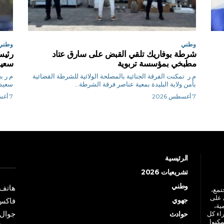
وطني
وطني
شرطة بوفاريك تلقي القبض على سارق عتاد
رئيس
مطبخي بمؤسسة تربوية
سعيد
م.ر تمكنت الفرقة الجنائية بالمصلحة الولائية للشرطة القضائية
م.
بأمن ولاية البليدة بمعية عناصر فرقة الشرطة...
سعيد 
7 أغسطس 2026
7 أغسطس 2026
الرئيسية
تشريعيات 2026
وطني
هاتف: +213 41 
جتمع،
 على
جهوي
فاكس: +213 41
ية،
جوال: +213 7 70 
راء كل
حوادث
مكنوا