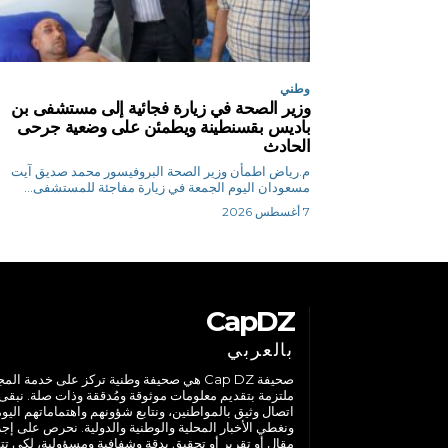
وطني
وزير الصحة في زيارة فجائية إلى مستشفى بن
باديس بقسنطينة ويطمئن على وضعية جرحى
الحادث
م.رياض اطمأن وزير الصحة البروفيسور محمد صديق آيت
مسعودان اليوم الجمعة في زيارة مفاجئة للمستشفى...
7 أغسطس 2026
CapDZ
بالعربي
صحيفة Cap DZ هي صحيفة وطنية تركز على خدمة الم
ملتزمة بتقديم معلومات موثوقة ومُدققة وذات صلة. نبقى
اتصال وثيق بالمواطنين، ونتابع شؤونهم واهتماماتهم اليوم
ونغطي الأخبار المحلية والوطنية والدولية. نحرص على إج
مقال أو تقرير أو تحقيق بدقة وشفافية ومسؤولية، لكي تت