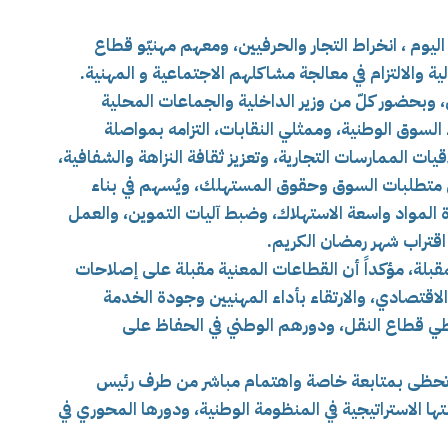
، اليوم ، انخراط التجار والحرفيين، ومعهم مهنيّو قطاع
ية والالتزام في معالجة مشاكلهم الاجتماعية و المهنية.
ل، وبحضور كلّ من وزير الداخلية والجماعات المحلية
 السوق الوطنية، وممثلي النقابات،
التزامه بمواصلة
يات الممارسات التجارية، وتعزيز ثقافة النزاهة والشفافية،
بين متطلبات السوق وحقوق المستهلك، ويُسهم في بناء
المواد واسعة الاستهلاك، وضبط آليات التموين، والعمل
اقتراب شهر رمضان الكريم.
المقبلة، مؤكداً أن القطاعات المعنية مقبلة على إصلاحات
اقتصادي، والارتقاء بأداء المهنيين وجودة الخدمة
اشطي قطاع النقل، ودورهم الوطني في الحفاظ على
ت تحظى بمتابعة خاصة واهتمام مباشر من طرف رئيس
تها الاستراتيجية في المنظومة الوطنية، ودورها المحوري في