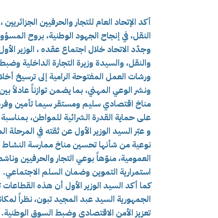
أكد الإتحاد العام للتجار والحرفيين الجزائريين 
النقل، في إنجاح الجهود الوطنية، بروح المسؤول
وجدّد الاتحاد خلال اجتماع عقده ، الوزير الأو
والنقل، والسيدة وزيرة التجارة الداخلية وضبط
ورشات العمل المفتوحة الرامية إلى ترسيخ أخلاق
ونشر الوعي المهني، بما يضمن توازناً عادلاً 
مناخ اقتصادي سليم ومستقر سيما تأمين وفرة 
على حماية القدرة الشرائية للمواطن، بمناسبة 
و عبّر السيد الوزير الأول عن ثقته في المرحلة 
نوعية من شأنها تحسين مناخ ممارسة النشاط ال
العمومية، منوّهاً بوعي التجار والحرفيين ون
استمرارية التموين وضمان السلم الاجتماعي.
كما أكد السيد الوزير الأول أن هذه القطاعا
الجمهورية السيد عبد المجيد تبون، نظراً لمكان
تعزيز الأمن الاقتصادي وضبط السوق الوطنية.