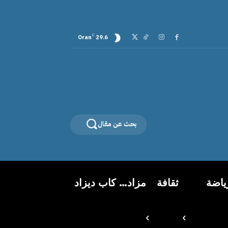
C
Oran
29.6
بحث عن مقال
ياضة
ثقافة
مزاد… كاب ديزاد